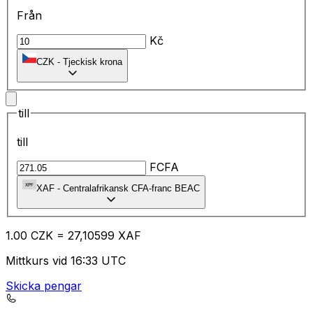
Från
Kč
CZK
-
Tjeckisk krona
till
till
FCFA
XAF
-
Centralafrikansk CFA-franc BEAC
1.00
CZK
=
27
,10599
XAF
Mittkurs vid 16:33 UTC
Skicka pengar