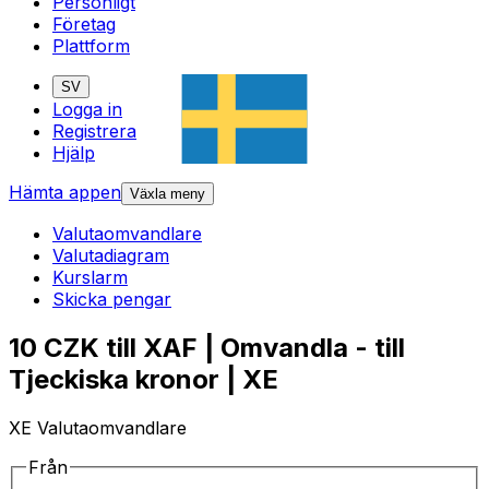
Personligt
Företag
Plattform
SV
Logga in
Registrera
Hjälp
Hämta appen
Växla meny
Valutaomvandlare
Valutadiagram
Kurslarm
Skicka pengar
10 CZK till XAF | Omvandla - till
Tjeckiska kronor | XE
XE Valutaomvandlare
Från