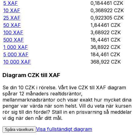
5
XAF
0,184461
CZK
10
XAF
0,368922
CZK
25
XAF
0,922305
CZK
50
XAF
1,84461
CZK
100
XAF
3,68922
CZK
500
XAF
18,4461
CZK
1 000
XAF
36,8922
CZK
5 000
XAF
184,461
CZK
10 000
XAF
368,922
CZK
Diagram CZK till XAF
Se din 10 CZK i rörelse. Vårt live CZK till XAF diagram
spårar 12 månaders realtidsräntor,
mellanmarknadsräntor och visar exakt hur mycket dina
pengar var värda när som helst. Vill du veta när kursen
rör sig till din fördel? Ställ in en prisvarning så meddelar
vi dig när den når ditt mål.
Visa fullständigt diagram
Spåra växelkurs