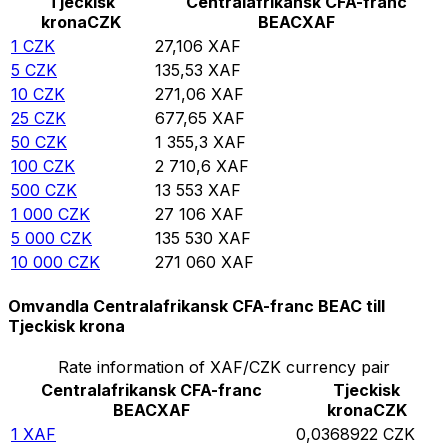
Tjeckisk
Centralafrikansk CFA-franc
krona
CZK
BEAC
XAF
1
CZK
27,106
XAF
5
CZK
135,53
XAF
10
CZK
271,06
XAF
25
CZK
677,65
XAF
50
CZK
1 355,3
XAF
100
CZK
2 710,6
XAF
500
CZK
13 553
XAF
1 000
CZK
27 106
XAF
5 000
CZK
135 530
XAF
10 000
CZK
271 060
XAF
Omvandla Centralafrikansk CFA-franc BEAC till
Tjeckisk krona
Rate information of XAF/CZK currency pair
Centralafrikansk CFA-franc
Tjeckisk
BEAC
XAF
krona
CZK
1
XAF
0,0368922
CZK