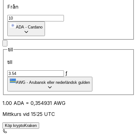
Från
ADA
-
Cardano
till
till
ƒ
AWG
-
Arubansk eller nederländsk gulden
1.00
ADA
=
0,
354931
AWG
Mittkurs vid 15:25 UTC
Köp kryptoKraken