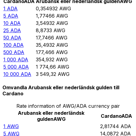
Cardano
ADA
Arubansk eller nederländsk gulden
AWG
1
ADA
0,354932
AWG
5
ADA
1,77466
AWG
10
ADA
3,54932
AWG
25
ADA
8,8733
AWG
50
ADA
17,7466
AWG
100
ADA
35,4932
AWG
500
ADA
177,466
AWG
1 000
ADA
354,932
AWG
5 000
ADA
1 774,66
AWG
10 000
ADA
3 549,32
AWG
Omvandla Arubansk eller nederländsk gulden till
Cardano
Rate information of AWG/ADA currency pair
Arubansk eller nederländsk
Cardano
ADA
gulden
AWG
1
AWG
2,81744
ADA
5
AWG
14,0872
ADA