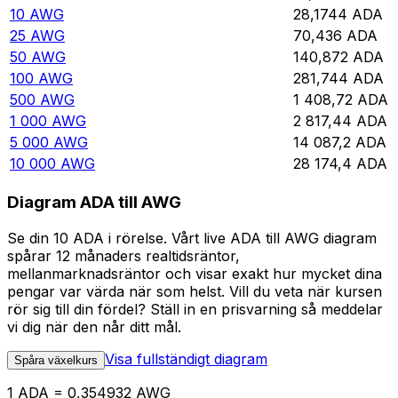
10
AWG
28,1744
ADA
25
AWG
70,436
ADA
50
AWG
140,872
ADA
100
AWG
281,744
ADA
500
AWG
1 408,72
ADA
1 000
AWG
2 817,44
ADA
5 000
AWG
14 087,2
ADA
10 000
AWG
28 174,4
ADA
Diagram ADA till AWG
Se din 10 ADA i rörelse. Vårt live ADA till AWG diagram
spårar 12 månaders realtidsräntor,
mellanmarknadsräntor och visar exakt hur mycket dina
pengar var värda när som helst. Vill du veta när kursen
rör sig till din fördel? Ställ in en prisvarning så meddelar
vi dig när den når ditt mål.
Visa fullständigt diagram
Spåra växelkurs
1 ADA = 0,354932 AWG