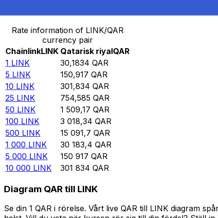
Omvandla Chainlink till Qatarisk riyal
Rate information of LINK/QAR
currency pair
Chainlink
LINK
Qatarisk riyal
QAR
1
LINK
30,1834
QAR
5
LINK
150,917
QAR
10
LINK
301,834
QAR
25
LINK
754,585
QAR
50
LINK
1 509,17
QAR
100
LINK
3 018,34
QAR
500
LINK
15 091,7
QAR
1 000
LINK
30 183,4
QAR
5 000
LINK
150 917
QAR
10 000
LINK
301 834
QAR
Diagram QAR till LINK
Se din 1 QAR i rörelse. Vårt live QAR till LINK diagram 