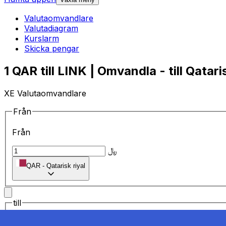
Valutaomvandlare
Valutadiagram
Kurslarm
Skicka pengar
1 QAR till LINK | Omvandla - till Qatari
XE Valutaomvandlare
Från
Från
﷼
QAR
-
Qatarisk riyal
till
till