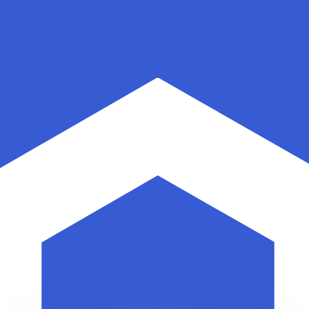
as kurser.
 görs endast i informationssyfte. Du kommer inte att få de