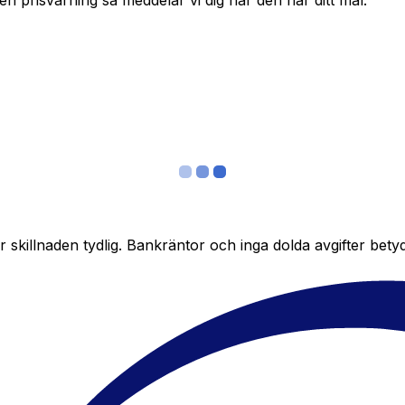
in en prisvarning så meddelar vi dig när den når ditt mål.
skillnaden tydlig. Bankräntor och inga dolda avgifter bety