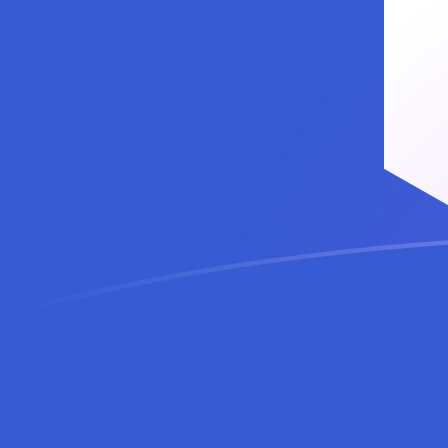
QAR till LINK valutakurser idag
Omvandla Qatarisk riyal till Chainlink
Rate information of QAR/LINK
currency pair
Qatarisk riyal
QAR
Chainlink
LINK
1
QAR
0,0331308
LINK
5
QAR
0,165654
LINK
10
QAR
0,331308
LINK
25
QAR
0,82827
LINK
50
QAR
1,65654
LINK
100
QAR
3,31308
LINK
500
QAR
16,5654
LINK
1 000
QAR
33,1308
LINK
5 000
QAR
165,654
LINK
10 000
QAR
331,308
LINK