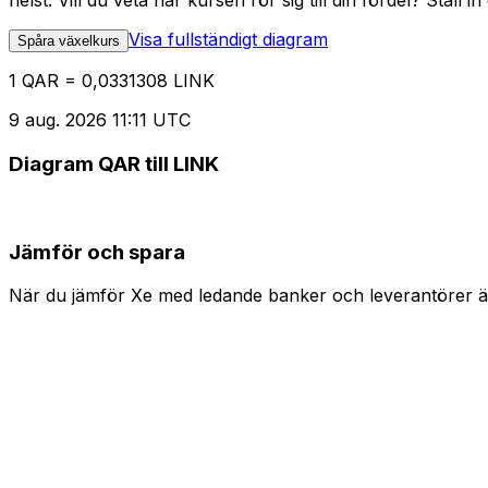
helst. Vill du veta när kursen rör sig till din fördel? Ställ 
Visa fullständigt diagram
Spåra växelkurs
1 QAR = 0,0331308 LINK
9 aug. 2026 11:11 UTC
Diagram QAR till LINK
Jämför och spara
När du jämför Xe med ledande banker och leverantörer är 