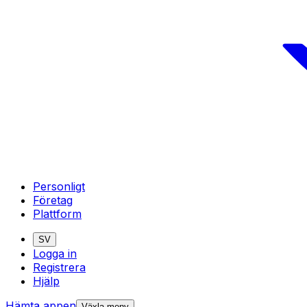
Personligt
Företag
Plattform
SV
Logga in
Registrera
Hjälp
Hämta appen
Växla meny