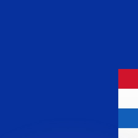
as kurser.
 görs endast i informationssyfte. Du kommer inte att få de