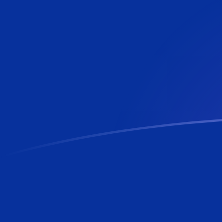
PHP till KYD valutakurser idag
Omvandla Filippinsk peso till Caymansk dollar
Rate information of PHP/KYD currency
pair
Filippinsk peso
PHP
Caymansk dollar
KYD
1
PHP
0,0136768
KYD
5
PHP
0,0683842
KYD
10
PHP
0,136768
KYD
25
PHP
0,341921
KYD
50
PHP
0,683842
KYD
100
PHP
1,36768
KYD
500
PHP
6,83842
KYD
1 000
PHP
13,6768
KYD
5 000
PHP
68,3842
KYD
10 000
PHP
136,768
KYD
Omvandla Caymansk dollar till Filippinsk peso