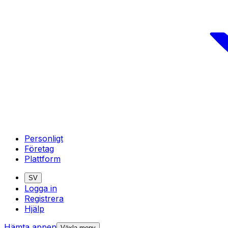
Personligt
Företag
Plattform
SV
Logga in
Registrera
Hjälp
Hämta appen
Växla meny