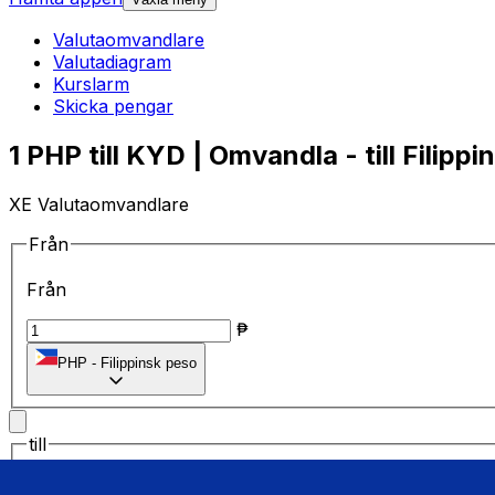
Valutaomvandlare
Valutadiagram
Kurslarm
Skicka pengar
1 PHP till KYD | Omvandla - till Filipp
XE Valutaomvandlare
Från
Från
₱
PHP
-
Filippinsk peso
till
till