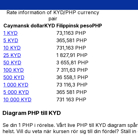
Rate information of KYD/PHP currency
pair
Caymansk dollar
KYD
Filippinsk peso
PHP
1
KYD
73,1163
PHP
5
KYD
365,581
PHP
10
KYD
731,163
PHP
25
KYD
1 827,91
PHP
50
KYD
3 655,81
PHP
100
KYD
7 311,63
PHP
500
KYD
36 558,1
PHP
1 000
KYD
73 116,3
PHP
5 000
KYD
365 581
PHP
10 000
KYD
731 163
PHP
Diagram PHP till KYD
Se din 1 PHP i rörelse. Vårt live PHP till KYD diagram s
helst. Vill du veta när kursen rör sig till din fördel? Ställ 