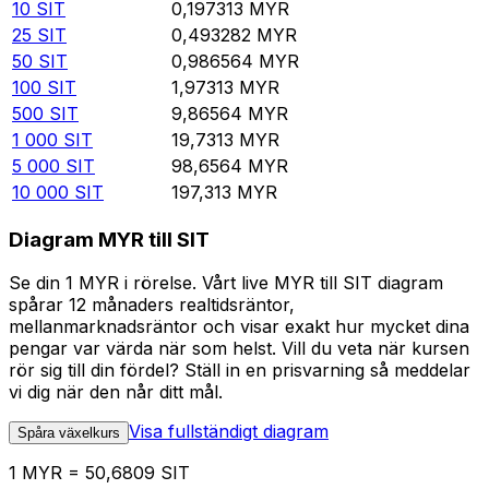
10
SIT
0,197313
MYR
25
SIT
0,493282
MYR
50
SIT
0,986564
MYR
100
SIT
1,97313
MYR
500
SIT
9,86564
MYR
1 000
SIT
19,7313
MYR
5 000
SIT
98,6564
MYR
10 000
SIT
197,313
MYR
Diagram MYR till SIT
Se din 1 MYR i rörelse. Vårt live MYR till SIT diagram
spårar 12 månaders realtidsräntor,
mellanmarknadsräntor och visar exakt hur mycket dina
pengar var värda när som helst. Vill du veta när kursen
rör sig till din fördel? Ställ in en prisvarning så meddelar
vi dig när den når ditt mål.
Visa fullständigt diagram
Spåra växelkurs
1 MYR = 50,6809 SIT