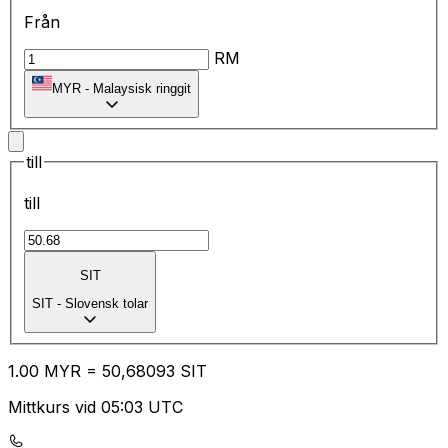
Från
RM
MYR
-
Malaysisk ringgit
till
till
SIT
SIT
-
Slovensk tolar
1.00
MYR
=
50
,68093
SIT
Mittkurs vid 05:03 UTC