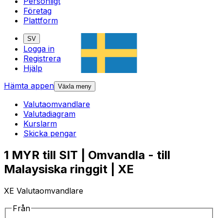
Personligt
Företag
Plattform
SV
Logga in
Registrera
Hjälp
Hämta appen
Växla meny
Valutaomvandlare
Valutadiagram
Kurslarm
Skicka pengar
1 MYR till SIT | Omvandla - till
Malaysiska ringgit | XE
XE Valutaomvandlare
Från