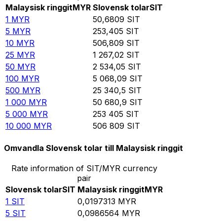
Malaysisk ringgit
MYR
Slovensk tolar
SIT
1
MYR
50,6809
SIT
5
MYR
253,405
SIT
10
MYR
506,809
SIT
25
MYR
1 267,02
SIT
50
MYR
2 534,05
SIT
100
MYR
5 068,09
SIT
500
MYR
25 340,5
SIT
1 000
MYR
50 680,9
SIT
5 000
MYR
253 405
SIT
10 000
MYR
506 809
SIT
Omvandla Slovensk tolar till Malaysisk ringgit
Rate information of SIT/MYR currency
pair
Slovensk tolar
SIT
Malaysisk ringgit
MYR
1
SIT
0,0197313
MYR
5
SIT
0,0986564
MYR