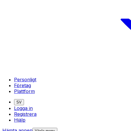
Personligt
Företag
Plattform
SV
Logga in
Registrera
Hjälp
Hämta appen
Växla meny