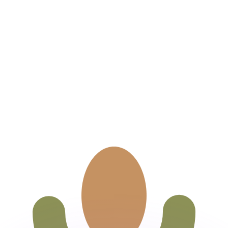
as kurser.
 görs endast i informationssyfte. Du kommer inte att få de