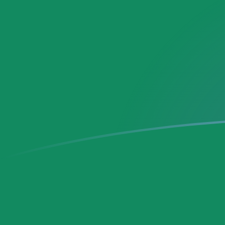
MXN till SRG valutakurser idag
Omvandla Mexikansk peso till Surinamesisk gulden
Rate information of MXN/SRG currency pair
Mexikansk peso
MXN
Surinamesisk gulden
SRG
1
MXN
2 209,81
SRG
5
MXN
11 049
SRG
10
MXN
22 098,1
SRG
25
MXN
55 245,2
SRG
50
MXN
110 490
SRG
100
MXN
220 981
SRG
500
MXN
1 104 900
SRG
1 000
MXN
2 209 810
SRG
5 000
MXN
11 049 000
SRG
10 000
MXN
22 098 100
SRG