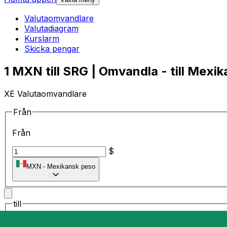
Valutaomvandlare
Valutadiagram
Kurslarm
Skicka pengar
1 MXN till SRG | Omvandla - till Mexi
XE Valutaomvandlare
Från
Från
$
MXN
-
Mexikansk peso
till
till