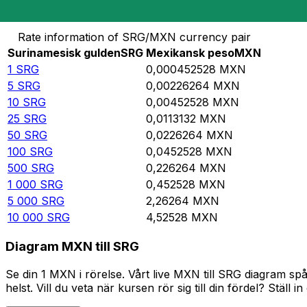
Omvandla Surinamesisk gulden till Mexikansk peso
Rate information of SRG/MXN currency pair
Surinamesisk gulden
SRG
Mexikansk peso
MXN
1
SRG
0,000452528
MXN
5
SRG
0,00226264
MXN
10
SRG
0,00452528
MXN
25
SRG
0,0113132
MXN
50
SRG
0,0226264
MXN
100
SRG
0,0452528
MXN
500
SRG
0,226264
MXN
1 000
SRG
0,452528
MXN
5 000
SRG
2,26264
MXN
10 000
SRG
4,52528
MXN
Diagram MXN till SRG
Se din 1 MXN i rörelse. Vårt live MXN till SRG diagram s
helst. Vill du veta när kursen rör sig till din fördel? Ställ 