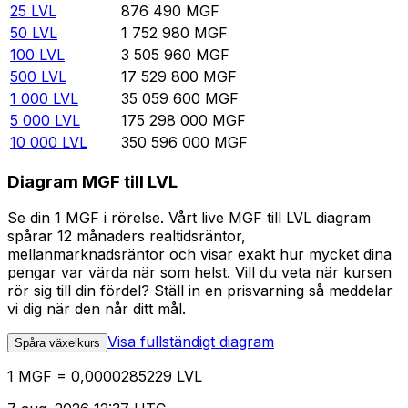
25
LVL
876 490
MGF
50
LVL
1 752 980
MGF
100
LVL
3 505 960
MGF
500
LVL
17 529 800
MGF
1 000
LVL
35 059 600
MGF
5 000
LVL
175 298 000
MGF
10 000
LVL
350 596 000
MGF
Diagram MGF till LVL
Se din 1 MGF i rörelse. Vårt live MGF till LVL diagram
spårar 12 månaders realtidsräntor,
mellanmarknadsräntor och visar exakt hur mycket dina
pengar var värda när som helst. Vill du veta när kursen
rör sig till din fördel? Ställ in en prisvarning så meddelar
vi dig när den når ditt mål.
Visa fullständigt diagram
Spåra växelkurs
1 MGF = 0,0000285229 LVL