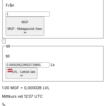
Från
MGF
MGF
-
Malagassisk franc
till
till
Ls
LVL
-
Lettisk lats
1.00
MGF
=
0,
000028
LVL
Mittkurs vid 12:37 UTC