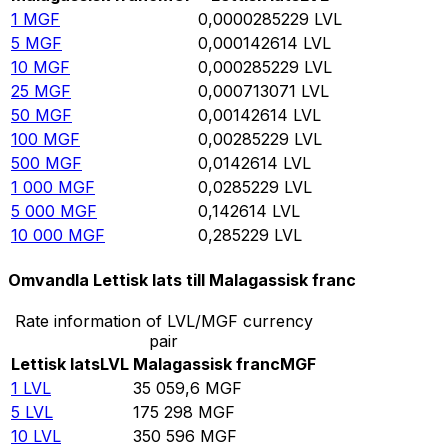
1
MGF
0,0000285229
LVL
5
MGF
0,000142614
LVL
10
MGF
0,000285229
LVL
25
MGF
0,000713071
LVL
50
MGF
0,00142614
LVL
100
MGF
0,00285229
LVL
500
MGF
0,0142614
LVL
1 000
MGF
0,0285229
LVL
5 000
MGF
0,142614
LVL
10 000
MGF
0,285229
LVL
Omvandla Lettisk lats till Malagassisk franc
Rate information of LVL/MGF currency
pair
Lettisk lats
LVL
Malagassisk franc
MGF
1
LVL
35 059,6
MGF
5
LVL
175 298
MGF
10
LVL
350 596
MGF