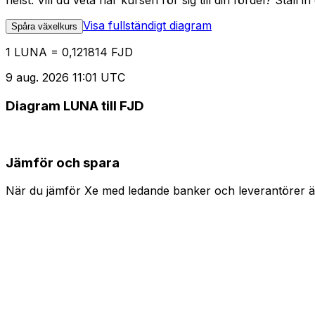
helst. Vill du veta när kursen rör sig till din fördel? Ställ 
Visa fullständigt diagram
Spåra växelkurs
1 LUNA = 0,121814 FJD
9 aug. 2026 11:01 UTC
Diagram LUNA till FJD
Jämför och spara
När du jämför Xe med ledande banker och leverantörer är 