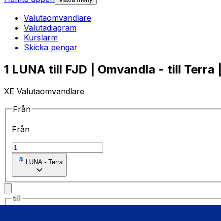
Valutaomvandlare
Valutadiagram
Kurslarm
Skicka pengar
1 LUNA till FJD | Omvandla - till Terra 
XE Valutaomvandlare
Från
Från
LUNA
-
Terra
till
till