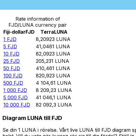
Omvandla Fiji-dollar till Terra
Rate information of
FJD/LUNA currency pair
Fiji-dollar
FJD
Terra
LUNA
1
FJD
8,20923
LUNA
5
FJD
41,0461
LUNA
10
FJD
82,0923
LUNA
25
FJD
205,231
LUNA
50
FJD
410,461
LUNA
100
FJD
820,923
LUNA
500
FJD
4 104,61
LUNA
1 000
FJD
8 209,23
LUNA
5 000
FJD
41 046,1
LUNA
10 000
FJD
82 092,3
LUNA
Diagram LUNA till FJD
Se din 1 LUNA i rörelse. Vårt live LUNA till FJD diagram