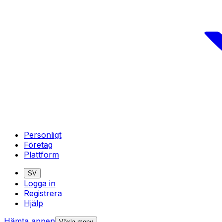
Personligt
Företag
Plattform
SV
Logga in
Registrera
Hjälp
Hämta appen
Växla meny