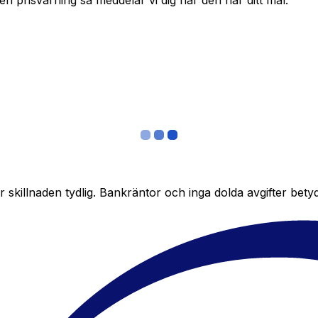
in en prisvarning så meddelar vi dig när den når ditt mål.
skillnaden tydlig. Bankräntor och inga dolda avgifter bety