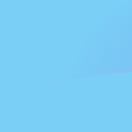
LUNA till FJD valutakurser idag
Omvandla Terra till Fiji-dollar
Rate information of
LUNA/FJD currency pair
Terra
LUNA
Fiji-dollar
FJD
1
LUNA
0,121814
FJD
5
LUNA
0,609071
FJD
10
LUNA
1,21814
FJD
25
LUNA
3,04535
FJD
50
LUNA
6,09071
FJD
100
LUNA
12,1814
FJD
500
LUNA
60,9071
FJD
1 000
LUNA
121,814
FJD
5 000
LUNA
609,071
FJD
10 000
LUNA
1 218,14
FJD