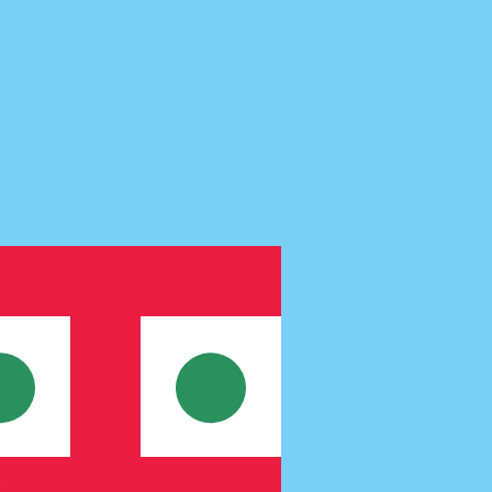
nna kurs när du skickar pengar.
Se sändkurserna.