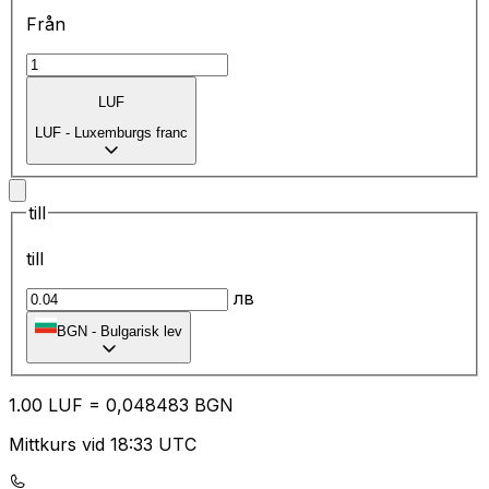
Från
LUF
LUF
-
Luxemburgs franc
till
till
лв
BGN
-
Bulgarisk lev
1.00
LUF
=
0,
048483
BGN
Mittkurs vid 18:33 UTC