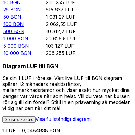
10
BGN
206,255
LUF
25
BGN
515,637
LUF
50
BGN
1 031,27
LUF
100
BGN
2 062,55
LUF
500
BGN
10 312,7
LUF
1 000
BGN
20 625,5
LUF
5 000
BGN
103 127
LUF
10 000
BGN
206 255
LUF
Diagram LUF till BGN
Se din 1 LUF i rörelse. Vårt live LUF till BGN diagram
spårar 12 månaders realtidsräntor,
mellanmarknadsräntor och visar exakt hur mycket dina
pengar var värda när som helst. Vill du veta när kursen
rör sig till din fördel? Ställ in en prisvarning så meddelar
vi dig när den når ditt mål.
Visa fullständigt diagram
Spåra växelkurs
1 LUF = 0,0484838 BGN