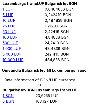
Luxemburgs franc
LUF
Bulgarisk lev
BGN
1
LUF
0,0484838
BGN
5
LUF
0,242419
BGN
10
LUF
0,484838
BGN
25
LUF
1,21209
BGN
50
LUF
2,42419
BGN
100
LUF
4,84838
BGN
500
LUF
24,2419
BGN
1 000
LUF
48,4838
BGN
5 000
LUF
242,419
BGN
10 000
LUF
484,838
BGN
Omvandla Bulgarisk lev till Luxemburgs franc
Rate information of BGN/LUF currency
pair
Bulgarisk lev
BGN
Luxemburgs franc
LUF
1
BGN
20,6255
LUF
5
BGN
103,127
LUF