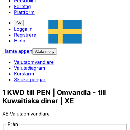
Personligt
Företag
Plattform
SV
Logga in
Registrera
Hjälp
Hämta appen
Växla meny
Valutaomvandlare
Valutadiagram
Kurslarm
Skicka pengar
1 KWD till PEN | Omvandla - till
Kuwaitiska dinar | XE
XE Valutaomvandlare
Från