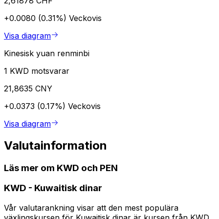
2,61878 CHF
+0.0080 (0.31%)
Veckovis
Visa diagram
Kinesisk yuan renminbi
1 KWD motsvarar
21,8635 CNY
+0.0373 (0.17%)
Veckovis
Visa diagram
Valutainformation
Läs mer om KWD och PEN
KWD
-
Kuwaitisk dinar
Vår valutarankning visar att den mest populära
växlingskursen för Kuwaitisk dinar är kursen från KWD