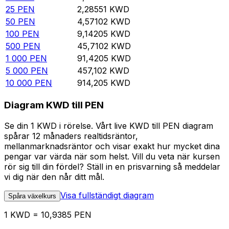
25
PEN
2,28551
KWD
50
PEN
4,57102
KWD
100
PEN
9,14205
KWD
500
PEN
45,7102
KWD
1 000
PEN
91,4205
KWD
5 000
PEN
457,102
KWD
10 000
PEN
914,205
KWD
Diagram KWD till PEN
Se din 1 KWD i rörelse. Vårt live KWD till PEN diagram
spårar 12 månaders realtidsräntor,
mellanmarknadsräntor och visar exakt hur mycket dina
pengar var värda när som helst. Vill du veta när kursen
rör sig till din fördel? Ställ in en prisvarning så meddelar
vi dig när den når ditt mål.
Visa fullständigt diagram
Spåra växelkurs
1 KWD = 10,9385 PEN