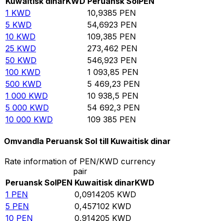
Kuwaitisk dinar
KWD
Peruansk Sol
PEN
1
KWD
10,9385
PEN
5
KWD
54,6923
PEN
10
KWD
109,385
PEN
25
KWD
273,462
PEN
50
KWD
546,923
PEN
100
KWD
1 093,85
PEN
500
KWD
5 469,23
PEN
1 000
KWD
10 938,5
PEN
5 000
KWD
54 692,3
PEN
10 000
KWD
109 385
PEN
Omvandla Peruansk Sol till Kuwaitisk dinar
Rate information of PEN/KWD currency
pair
Peruansk Sol
PEN
Kuwaitisk dinar
KWD
1
PEN
0,0914205
KWD
5
PEN
0,457102
KWD
10
PEN
0,914205
KWD