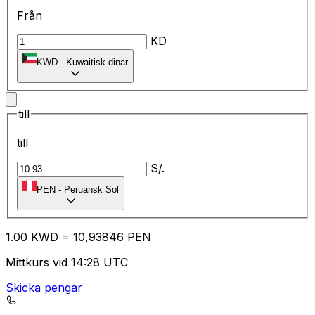
Från
KD
KWD
-
Kuwaitisk dinar
till
till
S/.
PEN
-
Peruansk Sol
1.00
KWD
=
10
,93846
PEN
Mittkurs vid 14:28 UTC
Skicka pengar