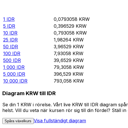
Rate information of IDR/KRW currency pair
Indonesiska rupier
IDR
Sydkoreansk won
KRW
1
IDR
0,0793058
KRW
5
IDR
0,396529
KRW
10
IDR
0,793058
KRW
25
IDR
1,98264
KRW
50
IDR
3,96529
KRW
100
IDR
7,93058
KRW
500
IDR
39,6529
KRW
1 000
IDR
79,3058
KRW
5 000
IDR
396,529
KRW
10 000
IDR
793,058
KRW
Diagram KRW till IDR
Se din 1 KRW i rörelse. Vårt live KRW till IDR diagram s
helst. Vill du veta när kursen rör sig till din fördel? Ställ 
Visa fullständigt diagram
Spåra växelkurs