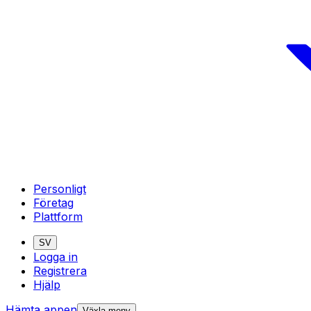
Personligt
Företag
Plattform
SV
Logga in
Registrera
Hjälp
Hämta appen
Växla meny