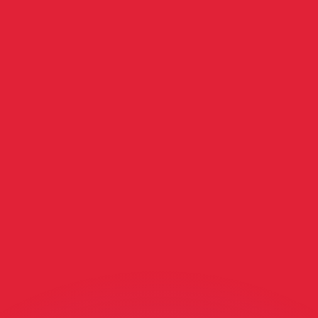
as kurser.
 görs endast i informationssyfte. Du kommer inte att få de