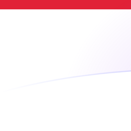
KRW till IDR valutakurser idag
Omvandla Sydkoreansk won till Indonesiska rupier
Rate information of KRW/IDR currency pair
Sydkoreansk won
KRW
Indonesiska rupier
IDR
1
KRW
12,6094
IDR
5
KRW
63,0471
IDR
10
KRW
126,094
IDR
25
KRW
315,236
IDR
50
KRW
630,471
IDR
100
KRW
1 260,94
IDR
500
KRW
6 304,71
IDR
1 000
KRW
12 609,4
IDR
5 000
KRW
63 047,1
IDR
10 000
KRW
126 094
IDR
Omvandla Indonesiska rupier till Sydkoreansk won