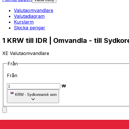
Valutaomvandlare
Valutadiagram
Kurslarm
Skicka pengar
1 KRW till IDR | Omvandla - till Sydk
XE Valutaomvandlare
Från
Från
₩
KRW
-
Sydkoreansk won
till
till