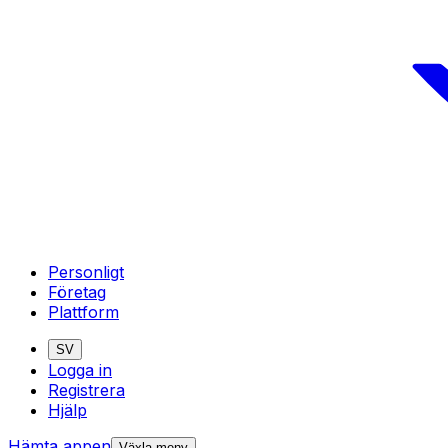
Personligt
Företag
Plattform
SV
Logga in
Registrera
Hjälp
Hämta appen
Växla meny