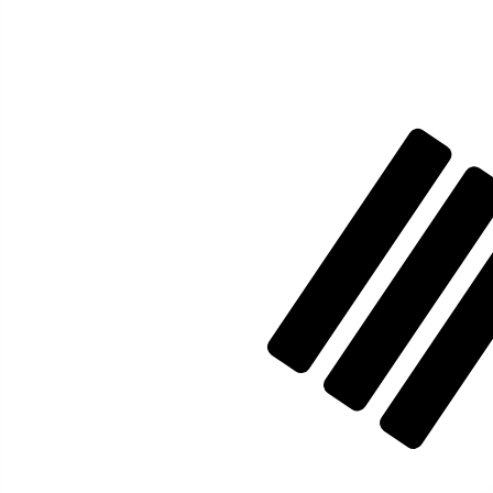
₵
GHC
GHC
-
Ghanansk cedi
1.00
KRW
=
83
,23400
GHC
Mittkurs vid 11:15 UTC
Prata med en valutaexpert idag.
Vi kan slå konkurrentern
Boka ett samtal
Vi använder mid-market-kursen för vår omvandlare. Det
Visste du att du kan skicka pengar utomlands med Xe?
Anmäl dig idag