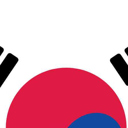
as kurser.
 görs endast i informationssyfte. Du kommer inte att få de