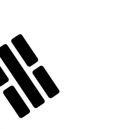
nna kurs när du skickar pengar.
Se sändkurserna.