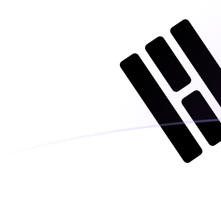
KRW till GHC valutakurser idag
Omvandla Sydkoreansk won till Ghanansk cedi
Rate information of KRW/GHC currency pair
Sydkoreansk won
KRW
Ghanansk cedi
GHC
1
KRW
83,234
GHC
5
KRW
416,17
GHC
10
KRW
832,34
GHC
25
KRW
2 080,85
GHC
50
KRW
4 161,7
GHC
100
KRW
8 323,4
GHC
500
KRW
41 617
GHC
1 000
KRW
83 234
GHC
5 000
KRW
416 170
GHC
10 000
KRW
832 340
GHC