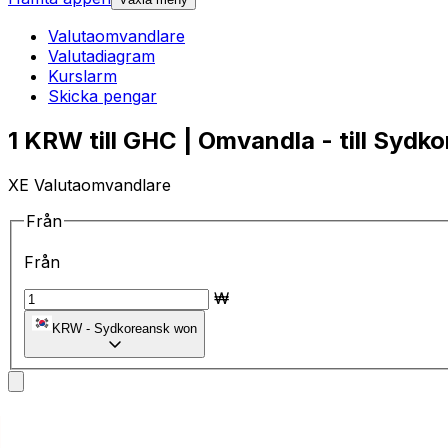
Valutaomvandlare
Valutadiagram
Kurslarm
Skicka pengar
1 KRW till GHC | Omvandla - till Sydk
XE Valutaomvandlare
Från
Från
₩
KRW
-
Sydkoreansk won
till
till