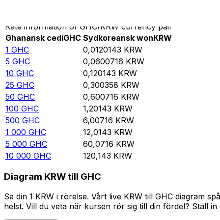
Omvandla Ghanansk cedi till Sydkoreansk won
Rate information of GHC/KRW currency pair
Ghanansk cedi
GHC
Sydkoreansk won
KRW
1
GHC
0,0120143
KRW
5
GHC
0,0600716
KRW
10
GHC
0,120143
KRW
25
GHC
0,300358
KRW
50
GHC
0,600716
KRW
100
GHC
1,20143
KRW
500
GHC
6,00716
KRW
1 000
GHC
12,0143
KRW
5 000
GHC
60,0716
KRW
10 000
GHC
120,143
KRW
Diagram KRW till GHC
Se din 1 KRW i rörelse. Vårt live KRW till GHC diagram s
helst. Vill du veta när kursen rör sig till din fördel? Ställ 