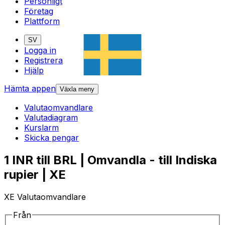
Personligt
Företag
Plattform
SV
Logga in
Registrera
Hjälp
Hämta appen
Växla meny
Valutaomvandlare
Valutadiagram
Kurslarm
Skicka pengar
1 INR till BRL | Omvandla - till Indiska
rupier | XE
XE Valutaomvandlare
Från