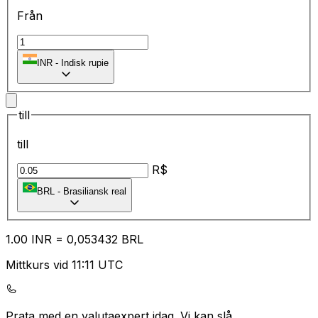
Från
₹
INR
-
Indisk rupie
till
till
R$
BRL
-
Brasiliansk real
1.00
INR
=
0,
053432
BRL
Mittkurs vid 11:11 UTC
Prata med en valutaexpert idag.
Vi kan slå