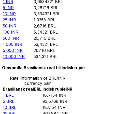
1
INR
0,0534321
BRL
5
INR
0,26716
BRL
10
INR
0,534321
BRL
25
INR
1,3358
BRL
50
INR
2,6716
BRL
100
INR
5,34321
BRL
500
INR
26,716
BRL
1 000
INR
53,4321
BRL
5 000
INR
267,16
BRL
10 000
INR
534,321
BRL
Omvandla Brasiliansk real till Indisk rupie
Rate information of BRL/INR
currency pair
Brasiliansk real
BRL
Indisk rupie
INR
1
BRL
18,7154
INR
5
BRL
93,5768
INR
10
BRL
187,154
INR
25
BRL
467,884
INR