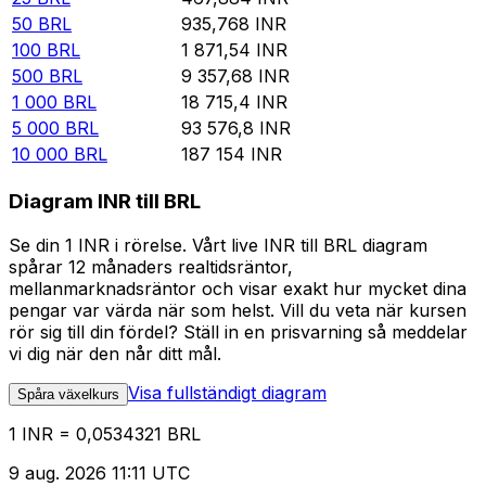
50
BRL
935,768
INR
100
BRL
1 871,54
INR
500
BRL
9 357,68
INR
1 000
BRL
18 715,4
INR
5 000
BRL
93 576,8
INR
10 000
BRL
187 154
INR
Diagram INR till BRL
Se din 1 INR i rörelse. Vårt live INR till BRL diagram
spårar 12 månaders realtidsräntor,
mellanmarknadsräntor och visar exakt hur mycket dina
pengar var värda när som helst. Vill du veta när kursen
rör sig till din fördel? Ställ in en prisvarning så meddelar
vi dig när den når ditt mål.
Visa fullständigt diagram
Spåra växelkurs
1 INR = 0,0534321 BRL
9 aug. 2026 11:11 UTC