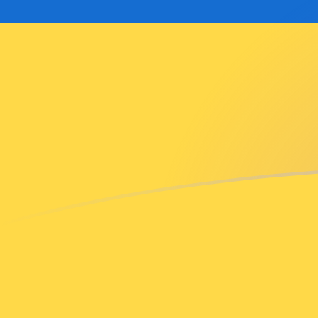
HKD till UAH valutakurser idag
Omvandla Hongkong-dollar till Ukrainsk hryvnia
Rate information of HKD/UAH currency pair
Hongkong-dollar
HKD
Ukrainsk hryvnia
UAH
1
HKD
5,71228
UAH
5
HKD
28,5614
UAH
10
HKD
57,1228
UAH
25
HKD
142,807
UAH
50
HKD
285,614
UAH
100
HKD
571,228
UAH
500
HKD
2 856,14
UAH
1 000
HKD
5 712,28
UAH
5 000
HKD
28 561,4
UAH
10 000
HKD
57 122,8
UAH
Omvandla Ukrainsk hryvnia till Hongkong-dollar