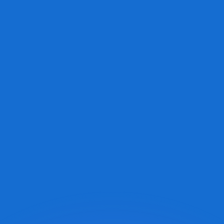
as kurser.
 görs endast i informationssyfte. Du kommer inte att få de