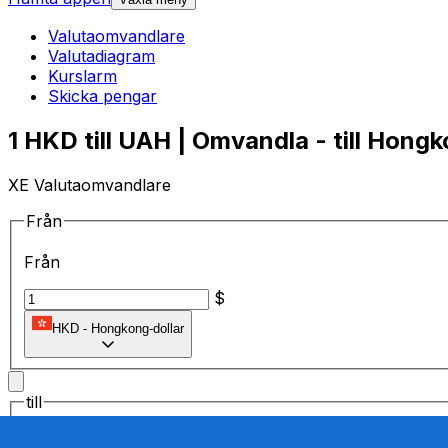
Valutaomvandlare
Valutadiagram
Kurslarm
Skicka pengar
1 HKD till UAH | Omvandla - till Hongk
XE Valutaomvandlare
Från
Från
$
HKD
-
Hongkong-dollar
till
till