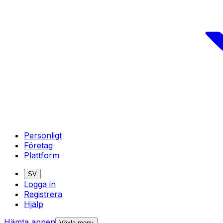
Personligt
Företag
Plattform
SV
Logga in
Registrera
Hjälp
Hämta appen
Växla meny