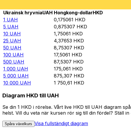
Rate information of UAH/HKD currency pair
Ukrainsk hryvnia
UAH
Hongkong-dollar
HKD
1
UAH
0,175061
HKD
5
UAH
0,875307
HKD
10
UAH
1,75061
HKD
25
UAH
4,37653
HKD
50
UAH
8,75307
HKD
100
UAH
17,5061
HKD
500
UAH
87,5307
HKD
1 000
UAH
175,061
HKD
5 000
UAH
875,307
HKD
10 000
UAH
1 750,61
HKD
Diagram HKD till UAH
Se din 1 HKD i rörelse. Vårt live HKD till UAH diagram s
helst. Vill du veta när kursen rör sig till din fördel? Ställ 
Visa fullständigt diagram
Spåra växelkurs