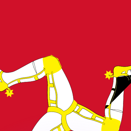
as kurser.
 görs endast i informationssyfte. Du kommer inte att få de