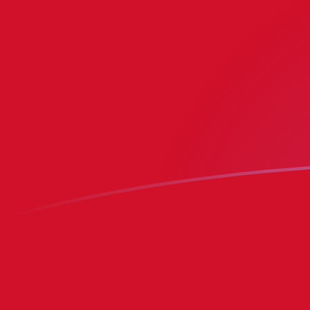
ATS till IMP valutakurser idag
Omvandla Österrikisk schilling till Isle of Man-pund
Rate information of ATS/IMP currency pair
Österrikisk schilling
ATS
Isle of Man-pund
IMP
1
ATS
0,0622618
IMP
5
ATS
0,311309
IMP
10
ATS
0,622618
IMP
25
ATS
1,55655
IMP
50
ATS
3,11309
IMP
100
ATS
6,22618
IMP
500
ATS
31,1309
IMP
1 000
ATS
62,2618
IMP
5 000
ATS
311,309
IMP
10 000
ATS
622,618
IMP