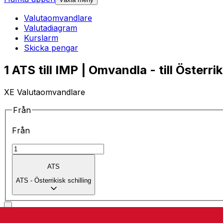
Valutaomvandlare
Valutadiagram
Kurslarm
Skicka pengar
1 ATS till IMP | Omvandla - till Österrik
XE Valutaomvandlare
Från
Från
ATS
ATS
-
Österrikisk schilling
till