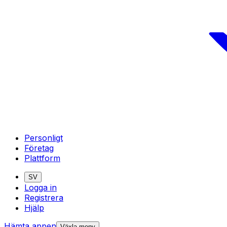
Personligt
Företag
Plattform
SV
Logga in
Registrera
Hjälp
Hämta appen
Växla meny