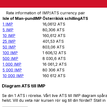
Omvandla Isle of Man-pund till Österrikisk schilling
Rate information of IMP/ATS currency pair
Isle of Man-pund
IMP
Österrikisk schilling
ATS
1
IMP
16,0612
ATS
5
IMP
80,306
ATS
10
IMP
160,612
ATS
25
IMP
401,53
ATS
50
IMP
803,06
ATS
100
IMP
1 606,12
ATS
500
IMP
8 030,6
ATS
1 000
IMP
16 061,2
ATS
5 000
IMP
80 306
ATS
10 000
IMP
160 612
ATS
Diagram ATS till IMP
Se din 1 ATS i rörelse. Vårt live ATS till IMP diagram s
helst. Vill du veta när kursen rör sig till din fördel? Ställ 