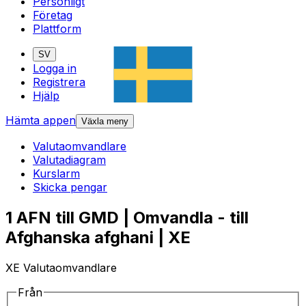
Personligt
Företag
Plattform
SV
Logga in
Registrera
Hjälp
Hämta appen
Växla meny
Valutaomvandlare
Valutadiagram
Kurslarm
Skicka pengar
1 AFN till GMD | Omvandla - till
Afghanska afghani | XE
XE Valutaomvandlare
Från