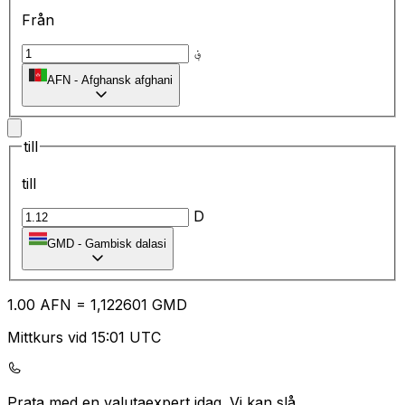
Från
؋
AFN
-
Afghansk afghani
till
till
D
GMD
-
Gambisk dalasi
1.00
AFN
=
1,
122601
GMD
Mittkurs vid 15:01 UTC
Prata med en valutaexpert idag.
Vi kan slå