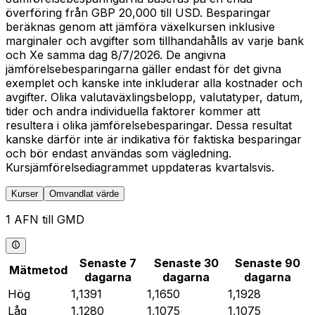
överföring från GBP 20,000 till USD. Besparingar
beräknas genom att jämföra växelkursen inklusive
marginaler och avgifter som tillhandahålls av varje bank
och Xe samma dag 8/7/2026. De angivna
jämförelsebesparingarna gäller endast för det givna
exemplet och kanske inte inkluderar alla kostnader och
avgifter. Olika valutaväxlingsbelopp, valutatyper, datum,
tider och andra individuella faktorer kommer att
resultera i olika jämförelsebesparingar. Dessa resultat
kanske därför inte är indikativa för faktiska besparingar
och bör endast användas som vägledning.
Kursjämförelsediagrammet uppdateras kvartalsvis.
Kurser
Omvandlat värde
1 AFN till GMD
Senaste 7
Senaste 30
Senaste 90
Mätmetod
dagarna
dagarna
dagarna
Hög
1,1391
1,1650
1,1928
Låg
1,1280
1,1075
1,1075