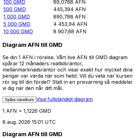
100
GMD
89,0788
AFN
500
GMD
445,394
AFN
1 000
GMD
890,788
AFN
5 000
GMD
4 453,94
AFN
10 000
GMD
8 907,88
AFN
Diagram AFN till GMD
Se din 1 AFN i rörelse. Vårt live AFN till GMD diagram
spårar 12 månaders realtidsräntor,
mellanmarknadsräntor och visar exakt hur mycket dina
pengar var värda när som helst. Vill du veta när kursen
rör sig till din fördel? Ställ in en prisvarning så meddelar
vi dig när den når ditt mål.
Visa fullständigt diagram
Spåra växelkurs
1 AFN = 1,1226 GMD
8 aug. 2026 15:01 UTC
Diagram AFN till GMD