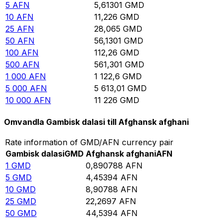
5
AFN
5,61301
GMD
10
AFN
11,226
GMD
25
AFN
28,065
GMD
50
AFN
56,1301
GMD
100
AFN
112,26
GMD
500
AFN
561,301
GMD
1 000
AFN
1 122,6
GMD
5 000
AFN
5 613,01
GMD
10 000
AFN
11 226
GMD
Omvandla Gambisk dalasi till Afghansk afghani
Rate information of GMD/AFN currency pair
Gambisk dalasi
GMD
Afghansk afghani
AFN
1
GMD
0,890788
AFN
5
GMD
4,45394
AFN
10
GMD
8,90788
AFN
25
GMD
22,2697
AFN
50
GMD
44,5394
AFN