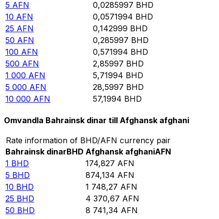
5
AFN
0,0285997
BHD
10
AFN
0,0571994
BHD
25
AFN
0,142999
BHD
50
AFN
0,285997
BHD
100
AFN
0,571994
BHD
500
AFN
2,85997
BHD
1 000
AFN
5,71994
BHD
5 000
AFN
28,5997
BHD
10 000
AFN
57,1994
BHD
Omvandla Bahrainsk dinar till Afghansk afghani
Rate information of BHD/AFN currency pair
Bahrainsk dinar
BHD
Afghansk afghani
AFN
1
BHD
174,827
AFN
5
BHD
874,134
AFN
10
BHD
1 748,27
AFN
25
BHD
4 370,67
AFN
50
BHD
8 741,34
AFN