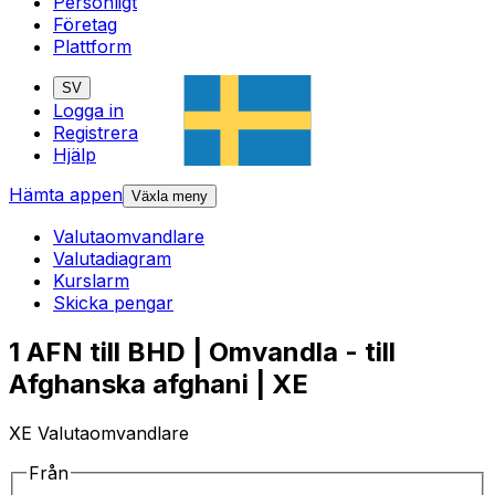
Personligt
Företag
Plattform
SV
Logga in
Registrera
Hjälp
Hämta appen
Växla meny
Valutaomvandlare
Valutadiagram
Kurslarm
Skicka pengar
1 AFN till BHD | Omvandla - till
Afghanska afghani | XE
XE Valutaomvandlare
Från