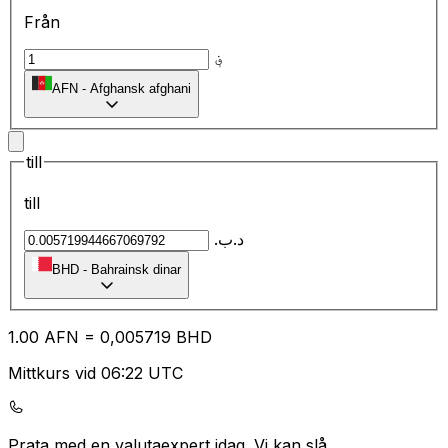
Från
؋
AFN
-
Afghansk afghani
till
till
.د.ب
BHD
-
Bahrainsk dinar
1.00
AFN
=
0,
005719
BHD
Mittkurs vid 06:22 UTC
Prata med en valutaexpert idag.
Vi kan slå