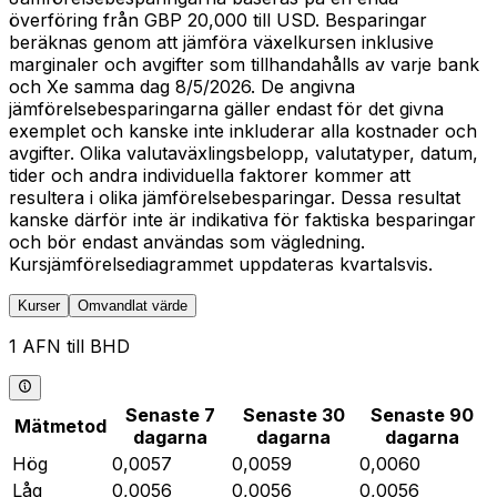
överföring från GBP 20,000 till USD. Besparingar
beräknas genom att jämföra växelkursen inklusive
marginaler och avgifter som tillhandahålls av varje bank
och Xe samma dag 8/5/2026. De angivna
jämförelsebesparingarna gäller endast för det givna
exemplet och kanske inte inkluderar alla kostnader och
avgifter. Olika valutaväxlingsbelopp, valutatyper, datum,
tider och andra individuella faktorer kommer att
resultera i olika jämförelsebesparingar. Dessa resultat
kanske därför inte är indikativa för faktiska besparingar
och bör endast användas som vägledning.
Kursjämförelsediagrammet uppdateras kvartalsvis.
Kurser
Omvandlat värde
1 AFN till BHD
Senaste 7
Senaste 30
Senaste 90
Mätmetod
dagarna
dagarna
dagarna
Hög
0,0057
0,0059
0,0060
Låg
0,0056
0,0056
0,0056