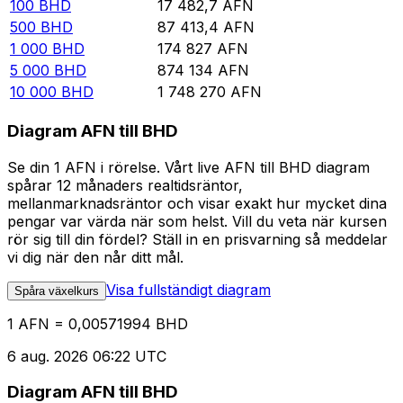
100
BHD
17 482,7
AFN
500
BHD
87 413,4
AFN
1 000
BHD
174 827
AFN
5 000
BHD
874 134
AFN
10 000
BHD
1 748 270
AFN
Diagram AFN till BHD
Se din 1 AFN i rörelse. Vårt live AFN till BHD diagram
spårar 12 månaders realtidsräntor,
mellanmarknadsräntor och visar exakt hur mycket dina
pengar var värda när som helst. Vill du veta när kursen
rör sig till din fördel? Ställ in en prisvarning så meddelar
vi dig när den når ditt mål.
Visa fullständigt diagram
Spåra växelkurs
1 AFN = 0,00571994 BHD
6 aug. 2026 06:22 UTC
Diagram AFN till BHD