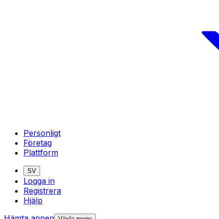
Personligt
Företag
Plattform
SV
Logga in
Registrera
Hjälp
Hämta appen
Växla meny