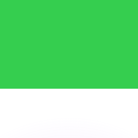
as kurser.
 görs endast i informationssyfte. Du kommer inte att få de