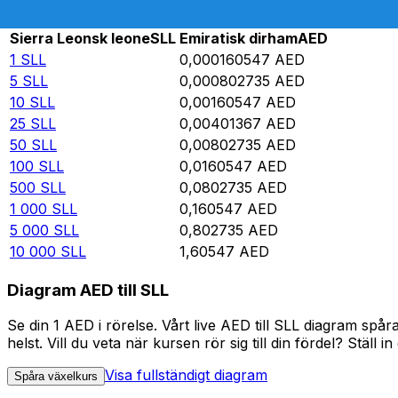
Rate information of SLL/AED currency pair
Sierra Leonsk leone
SLL
Emiratisk dirham
AED
1
SLL
0,000160547
AED
5
SLL
0,000802735
AED
10
SLL
0,00160547
AED
25
SLL
0,00401367
AED
50
SLL
0,00802735
AED
100
SLL
0,0160547
AED
500
SLL
0,0802735
AED
1 000
SLL
0,160547
AED
5 000
SLL
0,802735
AED
10 000
SLL
1,60547
AED
Diagram AED till SLL
Se din 1 AED i rörelse. Vårt live AED till SLL diagram s
helst. Vill du veta när kursen rör sig till din fördel? Ställ 
Visa fullständigt diagram
Spåra växelkurs