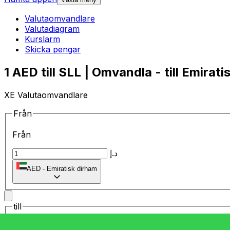
Valutaomvandlare
Valutadiagram
Kurslarm
Skicka pengar
1 AED till SLL | Omvandla - till Emirat
XE Valutaomvandlare
Från
Från
د.إ
AED
-
Emiratisk dirham
till
till