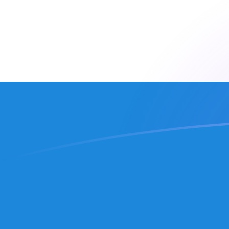
AED till SLL valutakurser idag
Omvandla Emiratisk dirham till Sierra Leonsk leone
Rate information of AED/SLL currency pair
Emiratisk dirham
AED
Sierra Leonsk leone
SLL
1
AED
6 228,71
SLL
5
AED
31 143,5
SLL
10
AED
62 287,1
SLL
25
AED
155 718
SLL
50
AED
311 435
SLL
100
AED
622 871
SLL
500
AED
3 114 350
SLL
1 000
AED
6 228 710
SLL
5 000
AED
31 143 500
SLL
10 000
AED
62 287 100
SLL
Omvandla Sierra Leonsk leone till Emiratisk dirham