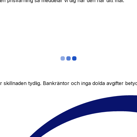
in en prisvarning så meddelar vi dig när den når ditt mål.
skillnaden tydlig. Bankräntor och inga dolda avgifter bety