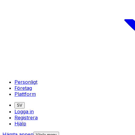
Personligt
Företag
Plattform
SV
Logga in
Registrera
Hjälp
Hämta appen
Växla meny