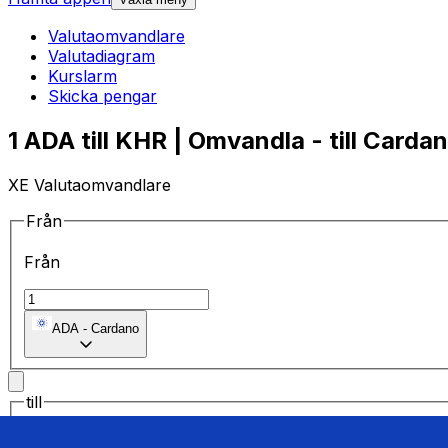
Valutaomvandlare
Valutadiagram
Kurslarm
Skicka pengar
1 ADA till KHR | Omvandla - till Carda
XE Valutaomvandlare
Från
Från
ADA
-
Cardano
till
till