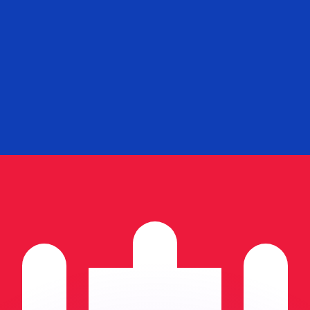
as kurser.
 görs endast i informationssyfte. Du kommer inte att få de