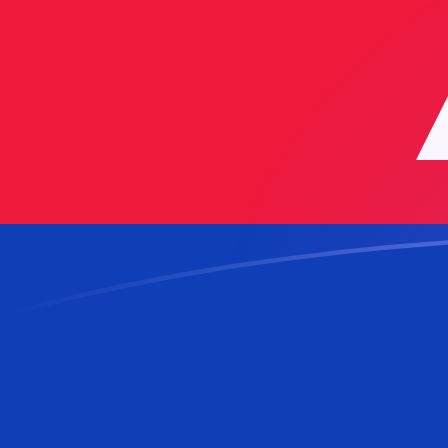
ADA till KHR valutakurser idag
Omvandla Cardano till Kambodjansk riel
Rate information of ADA/KHR
currency pair
Cardano
ADA
Kambodjansk riel
KHR
1
ADA
808,341
KHR
5
ADA
4 041,7
KHR
10
ADA
8 083,41
KHR
25
ADA
20 208,5
KHR
50
ADA
40 417
KHR
100
ADA
80 834,1
KHR
500
ADA
404 170
KHR
1 000
ADA
808 341
KHR
5 000
ADA
4 041 700
KHR
10 000
ADA
8 083 410
KHR