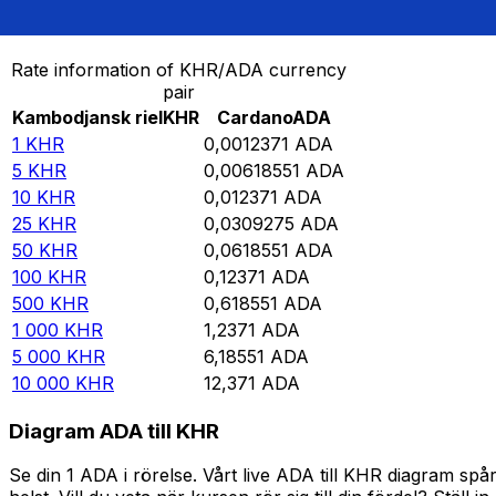
Omvandla Kambodjansk riel till Cardano
Rate information of KHR/ADA currency
pair
Kambodjansk riel
KHR
Cardano
ADA
1
KHR
0,0012371
ADA
5
KHR
0,00618551
ADA
10
KHR
0,012371
ADA
25
KHR
0,0309275
ADA
50
KHR
0,0618551
ADA
100
KHR
0,12371
ADA
500
KHR
0,618551
ADA
1 000
KHR
1,2371
ADA
5 000
KHR
6,18551
ADA
10 000
KHR
12,371
ADA
Diagram ADA till KHR
Se din 1 ADA i rörelse. Vårt live ADA till KHR diagram s