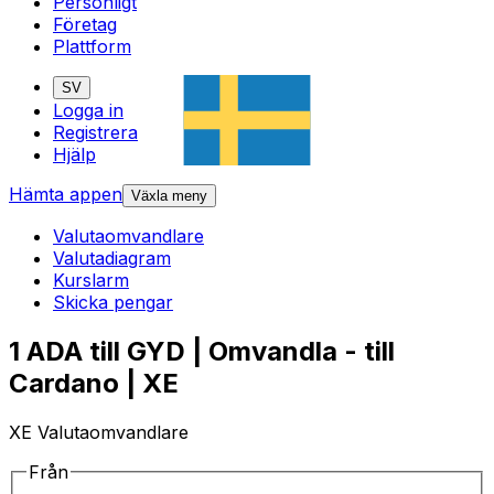
Personligt
Företag
Plattform
SV
Logga in
Registrera
Hjälp
Hämta appen
Växla meny
Valutaomvandlare
Valutadiagram
Kurslarm
Skicka pengar
1 ADA till GYD | Omvandla - till
Cardano | XE
XE Valutaomvandlare
Från