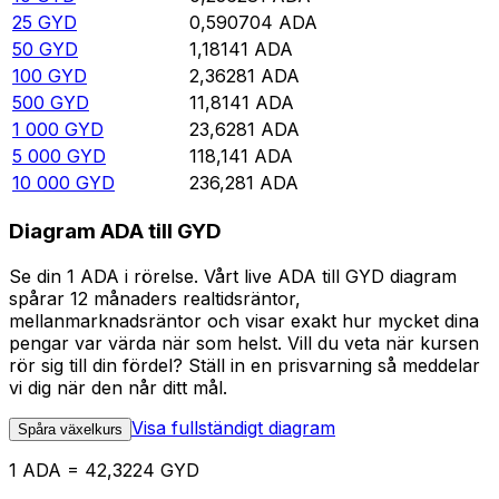
25
GYD
0,590704
ADA
50
GYD
1,18141
ADA
100
GYD
2,36281
ADA
500
GYD
11,8141
ADA
1 000
GYD
23,6281
ADA
5 000
GYD
118,141
ADA
10 000
GYD
236,281
ADA
Diagram ADA till GYD
Se din 1 ADA i rörelse. Vårt live ADA till GYD diagram
spårar 12 månaders realtidsräntor,
mellanmarknadsräntor och visar exakt hur mycket dina
pengar var värda när som helst. Vill du veta när kursen
rör sig till din fördel? Ställ in en prisvarning så meddelar
vi dig när den når ditt mål.
Visa fullständigt diagram
Spåra växelkurs
1 ADA = 42,3224 GYD