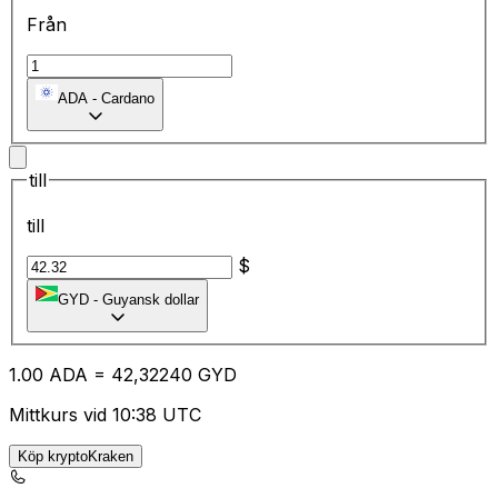
Från
ADA
-
Cardano
till
till
$
GYD
-
Guyansk dollar
1.00
ADA
=
42
,32240
GYD
Mittkurs vid 10:38 UTC
Köp kryptoKraken