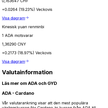
0,163647 CHF
+0.0264 (19.23%)
Veckovis
Visa diagram
Kinesisk yuan renminbi
1 ADA motsvarar
1,36290 CNY
+0.2173 (18.97%)
Veckovis
Visa diagram
Valutainformation
Läs mer om ADA och GYD
ADA
-
Cardano
Vår valutarankning visar att den mest populära
växlingskursen för Cardano är kursen från ADA till