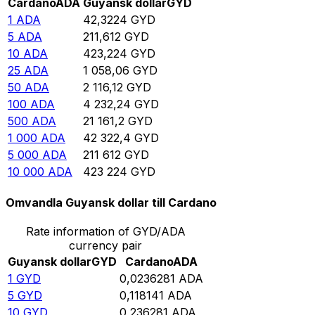
Cardano
ADA
Guyansk dollar
GYD
1
ADA
42,3224
GYD
5
ADA
211,612
GYD
10
ADA
423,224
GYD
25
ADA
1 058,06
GYD
50
ADA
2 116,12
GYD
100
ADA
4 232,24
GYD
500
ADA
21 161,2
GYD
1 000
ADA
42 322,4
GYD
5 000
ADA
211 612
GYD
10 000
ADA
423 224
GYD
Omvandla Guyansk dollar till Cardano
Rate information of GYD/ADA
currency pair
Guyansk dollar
GYD
Cardano
ADA
1
GYD
0,0236281
ADA
5
GYD
0,118141
ADA
10
GYD
0,236281
ADA