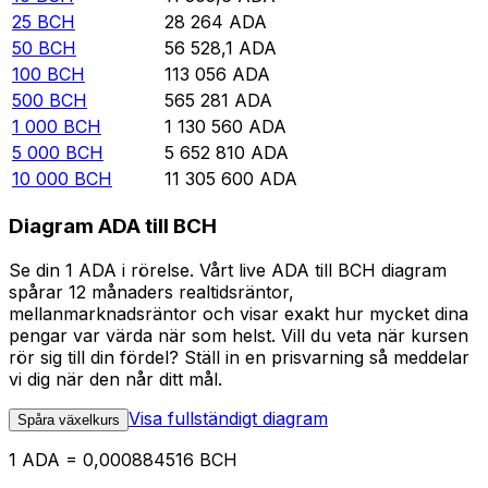
25
BCH
28 264
ADA
50
BCH
56 528,1
ADA
100
BCH
113 056
ADA
500
BCH
565 281
ADA
1 000
BCH
1 130 560
ADA
5 000
BCH
5 652 810
ADA
10 000
BCH
11 305 600
ADA
Diagram ADA till BCH
Se din 1 ADA i rörelse. Vårt live ADA till BCH diagram
spårar 12 månaders realtidsräntor,
mellanmarknadsräntor och visar exakt hur mycket dina
pengar var värda när som helst. Vill du veta när kursen
rör sig till din fördel? Ställ in en prisvarning så meddelar
vi dig när den når ditt mål.
Visa fullständigt diagram
Spåra växelkurs
1 ADA = 0,000884516 BCH