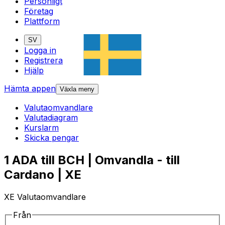
Personligt
Företag
Plattform
SV
Logga in
Registrera
Hjälp
Hämta appen
Växla meny
Valutaomvandlare
Valutadiagram
Kurslarm
Skicka pengar
1 ADA till BCH | Omvandla - till
Cardano | XE
XE Valutaomvandlare
Från