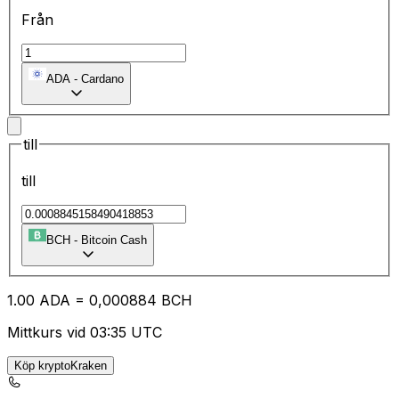
Från
ADA
-
Cardano
till
till
BCH
-
Bitcoin Cash
1.00
ADA
=
0,
000884
BCH
Mittkurs vid 03:35 UTC
Köp kryptoKraken