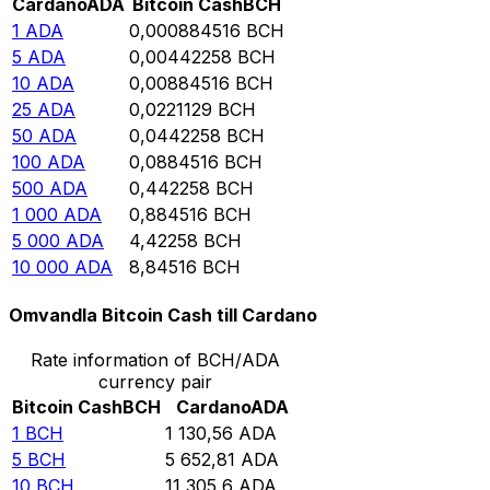
Cardano
ADA
Bitcoin Cash
BCH
1
ADA
0,000884516
BCH
5
ADA
0,00442258
BCH
10
ADA
0,00884516
BCH
25
ADA
0,0221129
BCH
50
ADA
0,0442258
BCH
100
ADA
0,0884516
BCH
500
ADA
0,442258
BCH
1 000
ADA
0,884516
BCH
5 000
ADA
4,42258
BCH
10 000
ADA
8,84516
BCH
Omvandla Bitcoin Cash till Cardano
Rate information of BCH/ADA
currency pair
Bitcoin Cash
BCH
Cardano
ADA
1
BCH
1 130,56
ADA
5
BCH
5 652,81
ADA
10
BCH
11 305,6
ADA