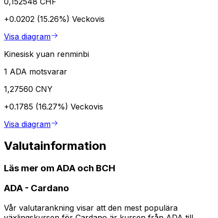
0,152548 CHF
+0.0202 (15.26%)
Veckovis
Visa diagram
Kinesisk yuan renminbi
1 ADA motsvarar
1,27560 CNY
+0.1785 (16.27%)
Veckovis
Visa diagram
Valutainformation
Läs mer om ADA och BCH
ADA
-
Cardano
Vår valutarankning visar att den mest populära
växlingskursen för Cardano är kursen från ADA till