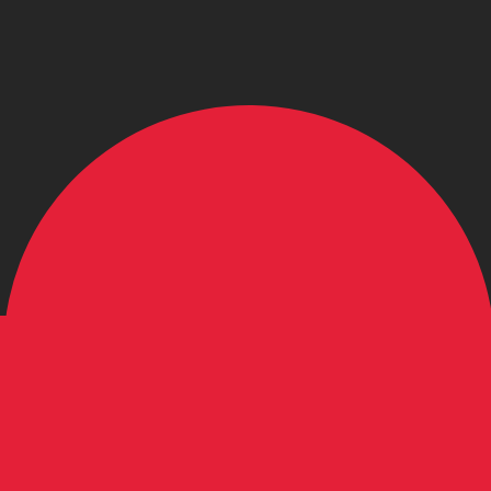
 görs endast i informationssyfte. Du kommer inte att få de
inationer
ursen för Nyzeeländsk dollar är kursen från NZD till USD.