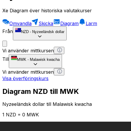
Xe Diagram över historiska valutakurser
Omvandla
Skicka
Diagram
Larm
Från
NZD
-
Nyzeeländsk dollar
Vi använder mittkursen
Till
MWK
-
Malawisk kwacha
Vi använder mittkursen
Visa överföringskurs
Diagram NZD till MWK
Nyzeeländsk dollar till Malawisk kwacha
1 NZD = 0 MWK
12H
1D
1W
1M
1Y
2Y
5Y
10Y