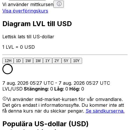
Vi använder mittkursen
Visa överföringskurs
Diagram LVL till USD
Lettisk lats till US-dollar
1 LVL = 0 USD
12H
1D
1W
1M
1Y
2Y
5Y
10Y
7 aug. 2026 05:27 UTC - 7 aug. 2026 05:27 UTC
LVL/USD
Stängning
:
0
Låg
:
0
Hög
:
0
Vi använder mid-market-kursen för vår omvandlare.
Det görs endast i informationssyfte. Du kommer inte att
få denna kurs när du skickar pengar.
Se sändkurserna.
Populära US-dollar (USD)