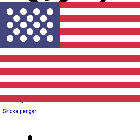
XE Internationella valutaöverföringar
Skicka pengar online snabbt, säkert och enkelt.
Spårning i realtid, notiser och flexibla leverans- och
betalningsalternativ.
Skicka pengar