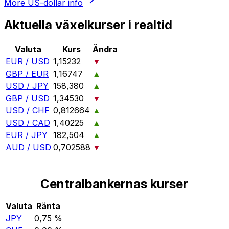
More
US-dollar
info
Aktuella växelkurser i realtid
Valuta
Kurs
Ändra
EUR / USD
1,15232
▼
GBP / EUR
1,16747
▲
USD / JPY
158,380
▲
GBP / USD
1,34530
▼
USD / CHF
0,812664
▲
USD / CAD
1,40225
▲
EUR / JPY
182,504
▲
AUD / USD
0,702588
▼
Centralbankernas kurser
Valuta
Ränta
JPY
0,75 %