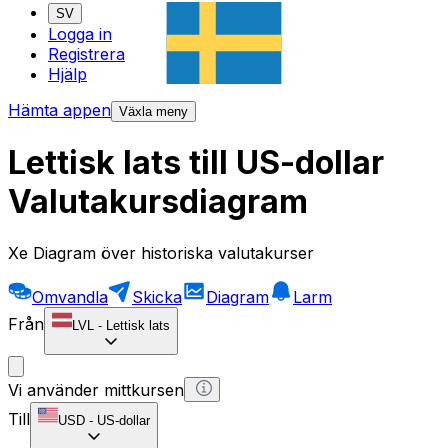
SV
Logga in
Registrera
Hjälp
Hämta appen
Växla meny
Lettisk lats till US-dollar
Valutakursdiagram
Xe Diagram över historiska valutakurser
Omvandla
Skicka
Diagram
Larm
Från
LVL
-
Lettisk lats
Vi använder mittkursen
Till
USD
-
US-dollar