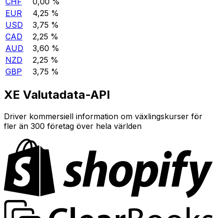
CHF
0,00 %
EUR
4,25 %
USD
3,75 %
CAD
2,25 %
AUD
3,60 %
NZD
2,25 %
GBP
3,75 %
XE Valutadata-API
Driver kommersiell information om växlingskurser för
fler än 300 företag över hela världen