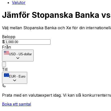
Valutor
Jämför Stopanska Banka vs
Välj mellan Stopanska Banka och Xe för din internationel
Belopp
$
Från
USD
-
US-dollar
Till
EUR
-
Euro
Prata med en valutaexpert idag.
Vi kan slå konkurrentern
Boka ett samtal