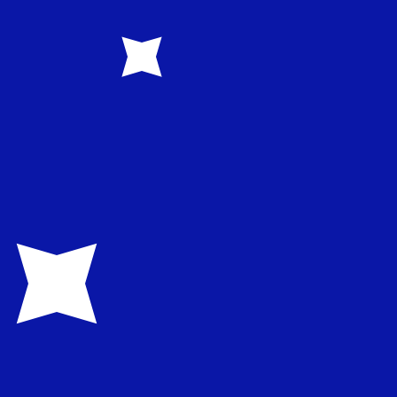
1.608200
€0