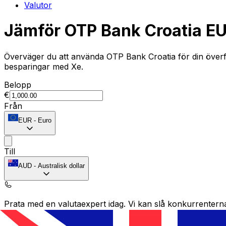
Valutor
Jämför OTP Bank Croatia EUR
Överväger du att använda OTP Bank Croatia för din överfö
besparingar med Xe.
Belopp
€
Från
EUR
-
Euro
Till
AUD
-
Australisk dollar
Prata med en valutaexpert idag.
Vi kan slå konkurrentern
Boka ett samtal