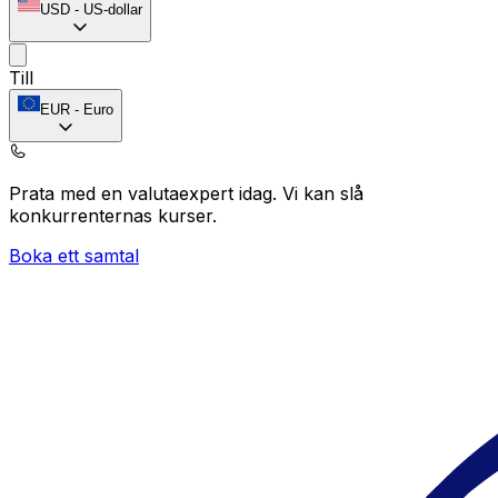
USD
-
US-dollar
Till
EUR
-
Euro
Prata med en valutaexpert idag.
Vi kan slå
konkurrenternas kurser.
Boka ett samtal