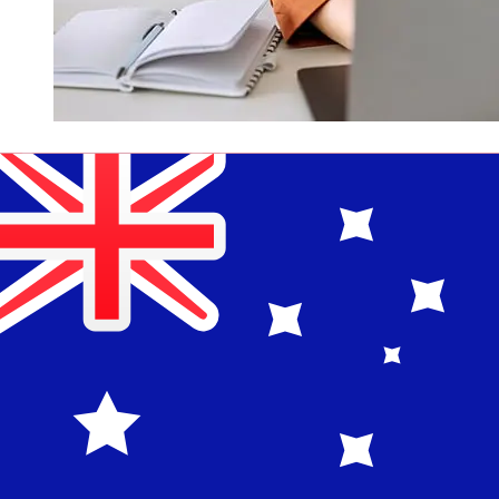
Hur snabb är en LGT Bank CHF till
AUD överföring?
Leveranstider för internationella överföringar med LGT
Bank från Schweiz till Australien varierar beroende på
betalningsmetod och transaktionstid. Vanligtvis tar
internationella banköverföringar 1 till 5 arbetsdagar.
Faktorer som helgdagar och säkerhetskontroller kan
också påverka leveransen. Kontrollera LGT Bank: s
bryttider för att undvika förseningar.