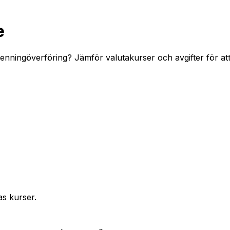
e
penningöverföring? Jämför valutakurser och avgifter för at
as kurser.