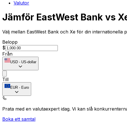
Valutor
Jämför EastWest Bank vs X
Välj mellan EastWest Bank och Xe för din internationella 
Belopp
$
Från
USD
-
US-dollar
Till
EUR
-
Euro
Prata med en valutaexpert idag.
Vi kan slå konkurrentern
Boka ett samtal