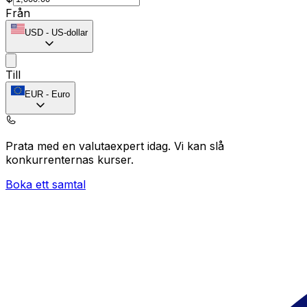
Från
USD
-
US-dollar
Till
EUR
-
Euro
Prata med en valutaexpert idag.
Vi kan slå
konkurrenternas kurser.
Boka ett samtal