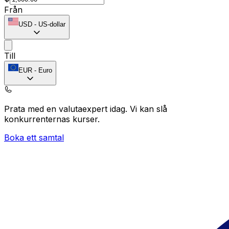
Från
USD
-
US-dollar
Till
EUR
-
Euro
Prata med en valutaexpert idag.
Vi kan slå
konkurrenternas kurser.
Boka ett samtal