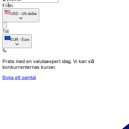
Från
USD
-
US-dollar
Till
EUR
-
Euro
Prata med en valutaexpert idag.
Vi kan slå
konkurrenternas kurser.
Boka ett samtal