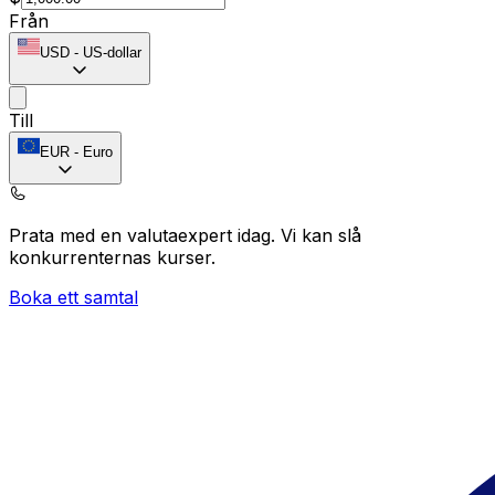
Från
USD
-
US-dollar
Till
EUR
-
Euro
Prata med en valutaexpert idag.
Vi kan slå
konkurrenternas kurser.
Boka ett samtal