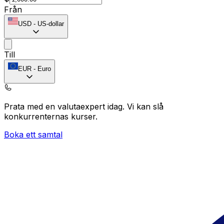
Från
USD
-
US-dollar
Till
EUR
-
Euro
Prata med en valutaexpert idag.
Vi kan slå
konkurrenternas kurser.
Boka ett samtal