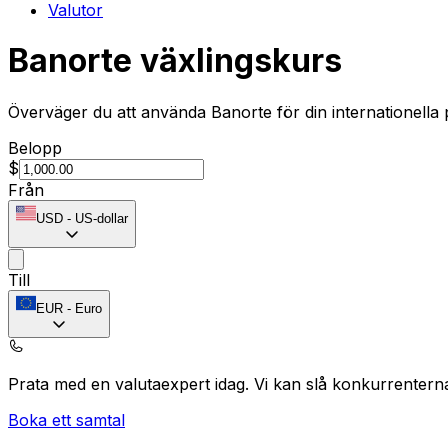
Valutor
Banorte växlingskurs
Överväger du att använda Banorte för din internationella
Belopp
$
Från
USD
-
US-dollar
Till
EUR
-
Euro
Prata med en valutaexpert idag.
Vi kan slå konkurrentern
Boka ett samtal