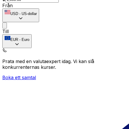
Från
USD
-
US-dollar
Till
EUR
-
Euro
Prata med en valutaexpert idag.
Vi kan slå
konkurrenternas kurser.
Boka ett samtal