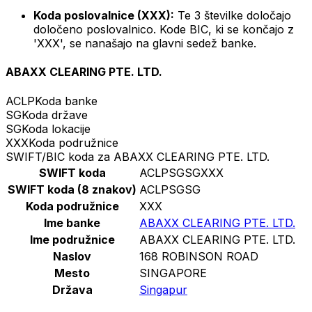
Koda poslovalnice (XXX):
Te 3 številke določajo
določeno poslovalnico. Kode BIC, ki se končajo z
'XXX', se nanašajo na glavni sedež banke.
ABAXX CLEARING PTE. LTD.
ACLP
Koda banke
SG
Koda države
SG
Koda lokacije
XXX
Koda podružnice
SWIFT/BIC koda za ABAXX CLEARING PTE. LTD.
SWIFT koda
ACLPSGSGXXX
SWIFT koda (8 znakov)
ACLPSGSG
Koda podružnice
XXX
Ime banke
ABAXX CLEARING PTE. LTD.
Ime podružnice
ABAXX CLEARING PTE. LTD.
Naslov
168 ROBINSON ROAD
Mesto
SINGAPORE
Država
Singapur