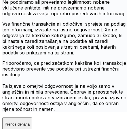
Ne podpiramo ali preverjamo legitimnosti nobene
vključene entitete, niti ne prevzemamo nobene
odgovornosti za vašo uporabo posredovanih informacij.
Vse finančne transakcije ali odločitve, sprejete na podlagi
teh informacij, izvajate na lastno odgovornost. Xe ne
odgovarja za kakršno koli izgubo, zamudo ali škodo, ki
bi nastala zaradi zanašanja na podatke ali zaradi
kakršnega koli poslovanja s tretjimi osebami, katerih
podatki so prikazani na tej strani.
Priporočamo, da pred začetkom kakršne koli transakcije
neodvisno preverite vse podatke pri ustrezni finančni
instituciji.
Ta izjava o omejitvi odgovornosti je na voljo samo v
angleščini in ni bila prevedena. Čeprav je preostanek te
strani morda prikazan v izbranem jeziku, pravna izjava o
omejitvi odgovornosti ostaja v angleščini, da se ohrani
njena točnost in namen.
Prenos denarja