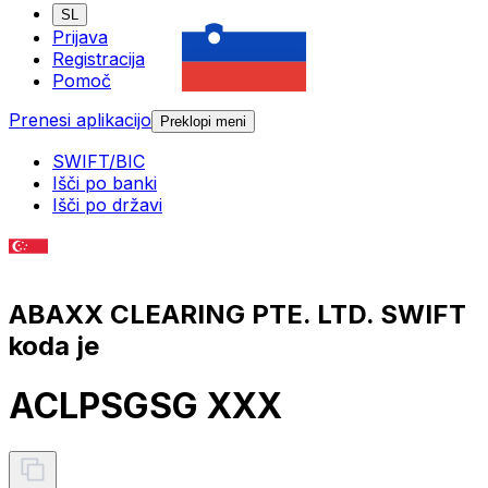
SL
Prijava
Registracija
Pomoč
Prenesi aplikacijo
Preklopi meni
SWIFT/BIC
Išči po banki
Išči po državi
ABAXX CLEARING PTE. LTD. SWIFT
koda je
ACLPSGSG XXX