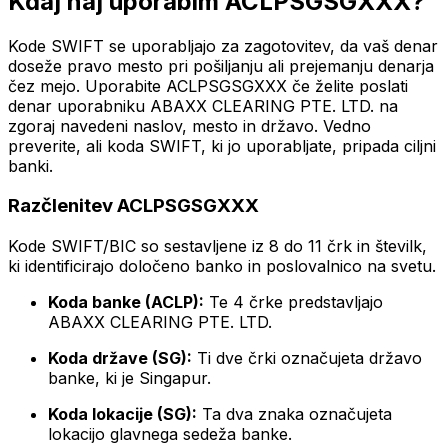
Kdaj naj uporabim ACLPSGSGXXX?
Kode SWIFT se uporabljajo za zagotovitev, da vaš denar
doseže pravo mesto pri pošiljanju ali prejemanju denarja
čez mejo. Uporabite ACLPSGSGXXX če želite poslati
denar uporabniku ABAXX CLEARING PTE. LTD. na
zgoraj navedeni naslov, mesto in državo. Vedno
preverite, ali koda SWIFT, ki jo uporabljate, pripada ciljni
banki.
Razčlenitev ACLPSGSGXXX
Kode SWIFT/BIC so sestavljene iz 8 do 11 črk in številk,
ki identificirajo določeno banko in poslovalnico na svetu.
Koda banke (ACLP):
Te 4 črke predstavljajo
ABAXX CLEARING PTE. LTD.
Koda države (SG):
Ti dve črki označujeta državo
banke, ki je Singapur.
Koda lokacije (SG):
Ta dva znaka označujeta
lokacijo glavnega sedeža banke.