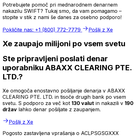
Potrebujete pomoč pri mednarodnem denarnem
nakazilu SWIFT? Tukaj smo, da vam pomagamo –
stopite v stik z nami še danes za osebno podporo!
Pokličite nas: +1 (800) 772-7779
Pošlji z Xe
Xe zaupajo milijoni po vsem svetu
Ste pripravljeni poslati denar
uporabniku ABAXX CLEARING PTE.
LTD.?
Xe omogoča enostavno pošiljanje denarja v ABAXX
CLEARING PTE. LTD. in tisoče drugih bank po vsem
svetu. S podporo za več kot
130 valut
in nakazili v
190
držav
lahko denar pošiljate z zaupanjem.
Pošlji z Xe
Pogosto zastavljena vprašanja o ACLPSGSGXXX