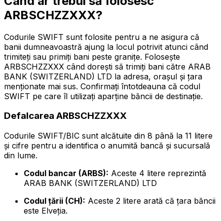
Când ar trebui să folosesc
ARBSCHZZXXX?
Codurile SWIFT sunt folosite pentru a ne asigura că
banii dumneavoastră ajung la locul potrivit atunci când
trimiteți sau primiți bani peste granițe. Folosește
ARBSCHZZXXX când dorești să trimiți bani către ARAB
BANK (SWITZERLAND) LTD la adresa, orașul și țara
menționate mai sus. Confirmați întotdeauna că codul
SWIFT pe care îl utilizați aparține băncii de destinație.
Defalcarea ARBSCHZZXXX
Codurile SWIFT/BIC sunt alcătuite din 8 până la 11 litere
și cifre pentru a identifica o anumită bancă și sucursală
din lume.
Codul bancar (ARBS):
Aceste 4 litere reprezintă
ARAB BANK (SWITZERLAND) LTD
Codul țării (CH):
Aceste 2 litere arată că țara băncii
este Elveția.