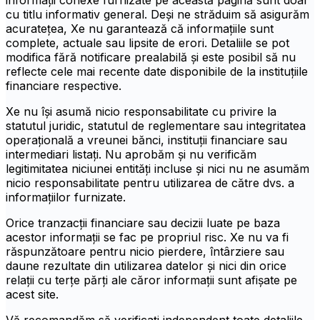
informații conexe furnizate pe această pagină sunt doar
cu titlu informativ general. Deși ne străduim să asigurăm
acuratețea, Xe nu garantează că informațiile sunt
complete, actuale sau lipsite de erori. Detaliile se pot
modifica fără notificare prealabilă și este posibil să nu
reflecte cele mai recente date disponibile de la instituțiile
financiare respective.
Xe nu își asumă nicio responsabilitate cu privire la
statutul juridic, statutul de reglementare sau integritatea
operațională a vreunei bănci, instituții financiare sau
intermediari listați. Nu aprobăm și nu verificăm
legitimitatea niciunei entități incluse și nici nu ne asumăm
nicio responsabilitate pentru utilizarea de către dvs. a
informațiilor furnizate.
Orice tranzacții financiare sau decizii luate pe baza
acestor informații se fac pe propriul risc. Xe nu va fi
răspunzătoare pentru nicio pierdere, întârziere sau
daune rezultate din utilizarea datelor și nici din orice
relații cu terțe părți ale căror informații sunt afișate pe
acest site.