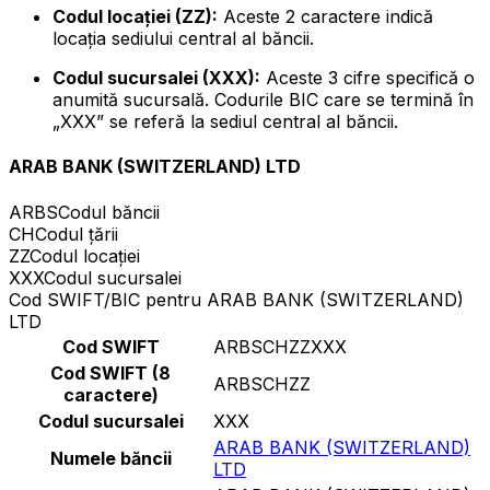
Codul locației (ZZ):
Aceste 2 caractere indică
locația sediului central al băncii.
Codul sucursalei (XXX):
Aceste 3 cifre specifică o
anumită sucursală. Codurile BIC care se termină în
„XXX” se referă la sediul central al băncii.
ARAB BANK (SWITZERLAND) LTD
ARBS
Codul băncii
CH
Codul țării
ZZ
Codul locației
XXX
Codul sucursalei
Cod SWIFT/BIC pentru ARAB BANK (SWITZERLAND)
LTD
Cod SWIFT
ARBSCHZZXXX
Cod SWIFT (8
ARBSCHZZ
caractere)
Codul sucursalei
XXX
ARAB BANK (SWITZERLAND)
Numele băncii
LTD