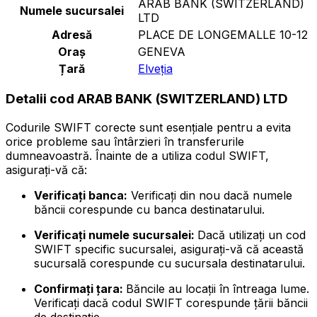
ARAB BANK (SWITZERLAND)
Numele sucursalei
LTD
Adresă
PLACE DE LONGEMALLE 10-12
Oraș
GENEVA
Țară
Elveția
Detalii cod ARAB BANK (SWITZERLAND) LTD
Codurile SWIFT corecte sunt esențiale pentru a evita
orice probleme sau întârzieri în transferurile
dumneavoastră. Înainte de a utiliza codul SWIFT,
asigurați-vă că:
Verificați banca:
Verificați din nou dacă numele
băncii corespunde cu banca destinatarului.
Verificați numele sucursalei:
Dacă utilizați un cod
SWIFT specific sucursalei, asigurați-vă că această
sucursală corespunde cu sucursala destinatarului.
Confirmați țara:
Băncile au locații în întreaga lume.
Verificați dacă codul SWIFT corespunde țării băncii