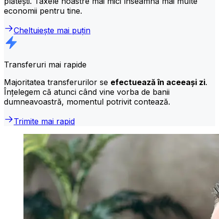
plătești. Taxele noastre mai mici înseamnă mai multe
economii pentru tine.
Cheltuiește mai puțin
Transferuri mai rapide
Majoritatea transferurilor se
efectuează în aceeași zi
.
Înțelegem că atunci când vine vorba de banii
dumneavoastră, momentul potrivit contează.
Trimite mai rapid