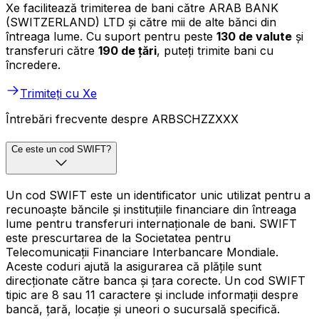
Xe facilitează trimiterea de bani către ARAB BANK
(SWITZERLAND) LTD și către mii de alte bănci din
întreaga lume. Cu suport pentru peste
130 de valute
și
transferuri către
190 de țări
, puteți trimite bani cu
încredere.
Trimiteți cu Xe
Întrebări frecvente despre ARBSCHZZXXX
Ce este un cod SWIFT?
Un cod SWIFT este un identificator unic utilizat pentru a
recunoaște băncile și instituțiile financiare din întreaga
lume pentru transferuri internaționale de bani. SWIFT
este prescurtarea de la Societatea pentru
Telecomunicații Financiare Interbancare Mondiale.
Aceste coduri ajută la asigurarea că plățile sunt
direcționate către banca și țara corecte. Un cod SWIFT
tipic are 8 sau 11 caractere și include informații despre
bancă, țară, locație și uneori o sucursală specifică.