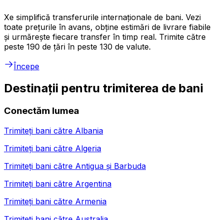
Xe simplifică transferurile internaționale de bani. Vezi
toate prețurile în avans, obține estimări de livrare fiabile
și urmărește fiecare transfer în timp real. Trimite către
peste 190 de țări în peste 130 de valute.
Începe
Destinații pentru trimiterea de bani
Conectăm lumea
Trimiteți bani către
Albania
Trimiteți bani către
Algeria
Trimiteți bani către
Antigua și Barbuda
Trimiteți bani către
Argentina
Trimiteți bani către
Armenia
Trimiteți bani către
Australia