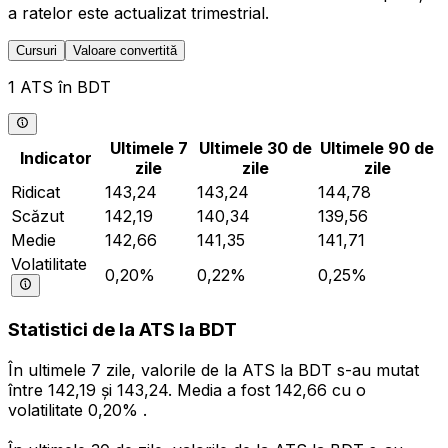
a ratelor este actualizat trimestrial.
Cursuri
Valoare convertită
1 ATS în BDT
Ultimele 7
Ultimele 30 de
Ultimele 90 de
Indicator
zile
zile
zile
Ridicat
143,24
143,24
144,78
Scăzut
142,19
140,34
139,56
Medie
142,66
141,35
141,71
Volatilitate
0,20%
0,22%
0,25%
Statistici de la ATS la BDT
În ultimele 7 zile, valorile de la ATS la BDT s-au mutat
între 142,19 și 143,24. Media a fost 142,66 cu o
volatilitate 0,20% .