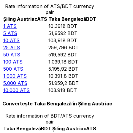
Rate information of ATS/BDT currency
pair
Șiling Austriac
ATS
Taka Bengaleză
BDT
1
ATS
10,3918
BDT
5
ATS
51,9592
BDT
10
ATS
103,918
BDT
25
ATS
259,796
BDT
50
ATS
519,592
BDT
100
ATS
1.039,18
BDT
500
ATS
5.195,92
BDT
1.000
ATS
10.391,8
BDT
5.000
ATS
51.959,2
BDT
10.000
ATS
103.918
BDT
Convertește Taka Bengaleză în Șiling Austriac
Rate information of BDT/ATS currency
pair
Taka Bengaleză
BDT
Șiling Austriac
ATS