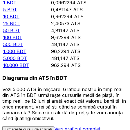
1
BDT
0,0962294
ATS
5
BDT
0,481147
ATS
10
BDT
0,962294
ATS
25
BDT
2,40573
ATS
50
BDT
4,81147
ATS
100
BDT
9,62294
ATS
500
BDT
48,1147
ATS
1.000
BDT
96,2294
ATS
5.000
BDT
481,147
ATS
10.000
BDT
962,294
ATS
Diagrama din ATS în BDT
Vezi 5.000 ATS în mișcare. Graficul nostru în timp real
din ATS în BDT urmărește cursurile medii de piață, în
timp real, pe 12 luni și arată exact cât valorau banii tăi în
orice moment. Vrei să știi când se schimbă cursul în
favoarea ta? Setează o alertă de preț și te vom anunța
când îți atingi obiectivul.
Vezi graficul complet
Urmăreşte cursul de schimb