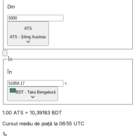
Din
ATS
ATS
-
Șiling Austriac
În
În
৳
BDT
-
Taka Bengaleză
1.00
ATS
=
10
,39183
BDT
Cursul mediu de piață la 06:55 UTC