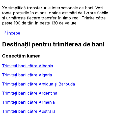
Xe simplifică transferurile internaționale de bani. Vezi
toate prețurile în avans, obține estimări de livrare fiabile
și urmărește fiecare transfer în timp real. Trimite către
peste 190 de țări în peste 130 de valute.
Începe
Destinații pentru trimiterea de bani
Conectăm lumea
Trimiteți bani către
Albania
Trimiteți bani către
Algeria
Trimiteți bani către
Antigua și Barbuda
Trimiteți bani către
Argentina
Trimiteți bani către
Armenia
Trimiteți bani către
Australia