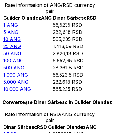
Rate information of ANG/RSD currency
pair
Guilder Olandez
ANG
Dinar Sârbesc
RSD
1
ANG
56,5235
RSD
5
ANG
282,618
RSD
10
ANG
565,235
RSD
25
ANG
1.413,09
RSD
50
ANG
2.826,18
RSD
100
ANG
5.652,35
RSD
500
ANG
28.261,8
RSD
1.000
ANG
56.523,5
RSD
5.000
ANG
282.618
RSD
10.000
ANG
565.235
RSD
Convertește Dinar Sârbesc în Guilder Olandez
Rate information of RSD/ANG currency
pair
Dinar Sârbesc
RSD
Guilder Olandez
ANG