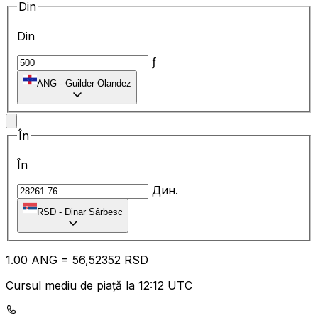
Din
Din
ƒ
ANG
-
Guilder Olandez
În
În
Дин.
RSD
-
Dinar Sârbesc
1.00
ANG
=
56
,52352
RSD
Cursul mediu de piață la 12:12 UTC