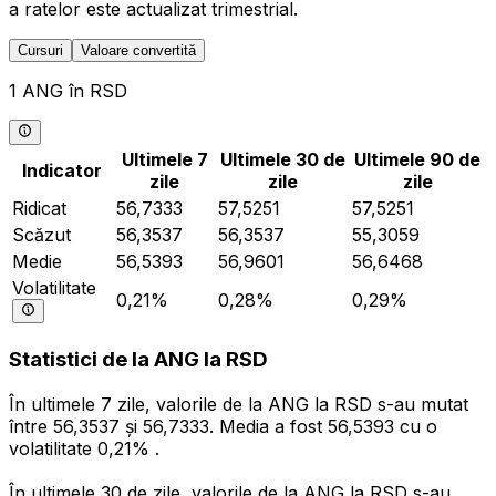
a ratelor este actualizat trimestrial.
Cursuri
Valoare convertită
1 ANG în RSD
Ultimele 7
Ultimele 30 de
Ultimele 90 de
Indicator
zile
zile
zile
Ridicat
56,7333
57,5251
57,5251
Scăzut
56,3537
56,3537
55,3059
Medie
56,5393
56,9601
56,6468
Volatilitate
0,21%
0,28%
0,29%
Statistici de la ANG la RSD
În ultimele 7 zile, valorile de la ANG la RSD s-au mutat
între 56,3537 și 56,7333. Media a fost 56,5393 cu o
volatilitate 0,21% .
În ultimele 30 de zile, valorile de la ANG la RSD s-au