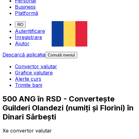
Personal
Business
Platformă
RO
Autentificare
Înregistrare
Ajutor
Descarcă aplicația
Comută meniul
Convertor valutar
Grafice valutare
Alerte curs
Trimite bani
500 ANG în RSD - Convertește
Guilderi Olandezi (numiți și Florini) în
Dinari Sârbești
Xe convertor valutar