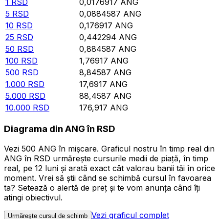
1
RSD
0,0176917
ANG
5
RSD
0,0884587
ANG
10
RSD
0,176917
ANG
25
RSD
0,442294
ANG
50
RSD
0,884587
ANG
100
RSD
1,76917
ANG
500
RSD
8,84587
ANG
1.000
RSD
17,6917
ANG
5.000
RSD
88,4587
ANG
10.000
RSD
176,917
ANG
Diagrama din ANG în RSD
Vezi 500 ANG în mișcare. Graficul nostru în timp real din
ANG în RSD urmărește cursurile medii de piață, în timp
real, pe 12 luni și arată exact cât valorau banii tăi în orice
moment. Vrei să știi când se schimbă cursul în favoarea
ta? Setează o alertă de preț și te vom anunța când îți
atingi obiectivul.
Vezi graficul complet
Urmăreşte cursul de schimb