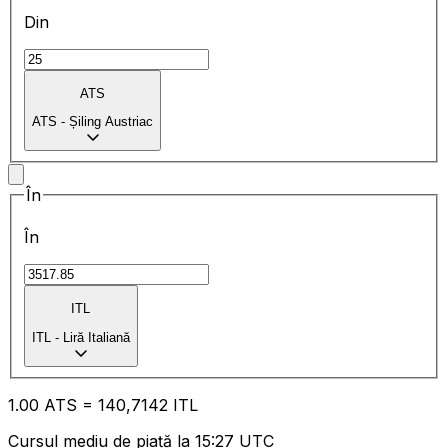
Din
ATS
ATS
-
Șiling Austriac
În
În
ITL
ITL
-
Liră Italiană
1.00
ATS
=
14
0,7142
ITL
Cursul mediu de piață la 15:27 UTC