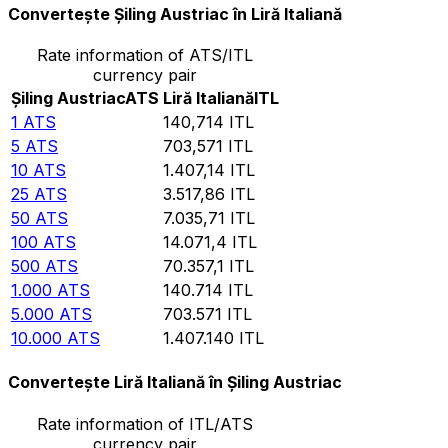
Convertește Șiling Austriac în Liră Italiană
Rate information of ATS/ITL
currency pair
Șiling Austriac
ATS
Liră Italiană
ITL
1
ATS
140,714
ITL
5
ATS
703,571
ITL
10
ATS
1.407,14
ITL
25
ATS
3.517,86
ITL
50
ATS
7.035,71
ITL
100
ATS
14.071,4
ITL
500
ATS
70.357,1
ITL
1.000
ATS
140.714
ITL
5.000
ATS
703.571
ITL
10.000
ATS
1.407.140
ITL
Convertește Liră Italiană în Șiling Austriac
Rate information of ITL/ATS
currency pair