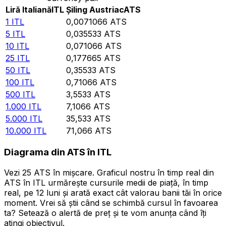
Liră Italiană
ITL
Șiling Austriac
ATS
1
ITL
0,0071066
ATS
5
ITL
0,035533
ATS
10
ITL
0,071066
ATS
25
ITL
0,177665
ATS
50
ITL
0,35533
ATS
100
ITL
0,71066
ATS
500
ITL
3,5533
ATS
1.000
ITL
7,1066
ATS
5.000
ITL
35,533
ATS
10.000
ITL
71,066
ATS
Diagrama din ATS în ITL
Vezi 25 ATS în mișcare. Graficul nostru în timp real din
ATS în ITL urmărește cursurile medii de piață, în timp
real, pe 12 luni și arată exact cât valorau banii tăi în orice
moment. Vrei să știi când se schimbă cursul în favoarea
ta? Setează o alertă de preț și te vom anunța când îți
atingi obiectivul.