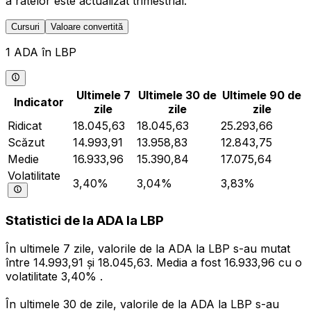
a ratelor este actualizat trimestrial.
Cursuri
Valoare convertită
1 ADA în LBP
Ultimele 7
Ultimele 30 de
Ultimele 90 de
Indicator
zile
zile
zile
Ridicat
18.045,63
18.045,63
25.293,66
Scăzut
14.993,91
13.958,83
12.843,75
Medie
16.933,96
15.390,84
17.075,64
Volatilitate
3,40%
3,04%
3,83%
Statistici de la ADA la LBP
În ultimele 7 zile, valorile de la ADA la LBP s-au mutat
între 14.993,91 și 18.045,63. Media a fost 16.933,96 cu o
volatilitate 3,40% .
În ultimele 30 de zile, valorile de la ADA la LBP s-au