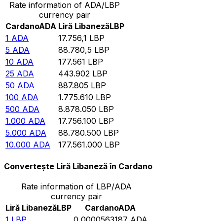
Rate information of ADA/LBP
currency pair
Cardano
ADA
Liră Libaneză
LBP
1
ADA
17.756,1
LBP
5
ADA
88.780,5
LBP
10
ADA
177.561
LBP
25
ADA
443.902
LBP
50
ADA
887.805
LBP
100
ADA
1.775.610
LBP
500
ADA
8.878.050
LBP
1.000
ADA
17.756.100
LBP
5.000
ADA
88.780.500
LBP
10.000
ADA
177.561.000
LBP
Convertește Liră Libaneză în Cardano
Rate information of LBP/ADA
currency pair
Liră Libaneză
LBP
Cardano
ADA
1
LBP
0,0000563187
ADA