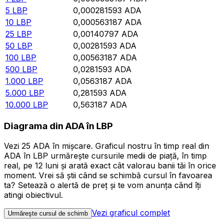
5
LBP
0,000281593
ADA
10
LBP
0,000563187
ADA
25
LBP
0,00140797
ADA
50
LBP
0,00281593
ADA
100
LBP
0,00563187
ADA
500
LBP
0,0281593
ADA
1.000
LBP
0,0563187
ADA
5.000
LBP
0,281593
ADA
10.000
LBP
0,563187
ADA
Diagrama din ADA în LBP
Vezi 25 ADA în mișcare. Graficul nostru în timp real din
ADA în LBP urmărește cursurile medii de piață, în timp
real, pe 12 luni și arată exact cât valorau banii tăi în orice
moment. Vrei să știi când se schimbă cursul în favoarea
ta? Setează o alertă de preț și te vom anunța când îți
atingi obiectivul.
Vezi graficul complet
Urmăreşte cursul de schimb