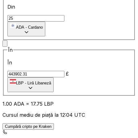
Din
ADA
-
Cardano
În
În
£
LBP
-
Liră Libaneză
1.00
ADA
=
17.75
LBP
Cursul mediu de piață la 12:04 UTC
Cumpără cripto pe Kraken