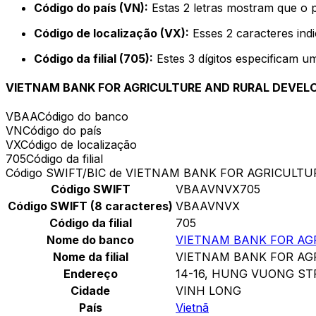
Código do país (VN):
Estas 2 letras mostram que o p
Código de localização (VX):
Esses 2 caracteres ind
Código da filial (705):
Estes 3 dígitos especificam u
VIETNAM BANK FOR AGRICULTURE AND RURAL DEVE
VBAA
Código do banco
VN
Código do país
VX
Código de localização
705
Código da filial
Código SWIFT/BIC de VIETNAM BANK FOR AGRICUL
Código SWIFT
VBAAVNVX705
Código SWIFT (8 caracteres)
VBAAVNVX
Código da filial
705
Nome do banco
VIETNAM BANK FOR AG
Nome da filial
VIETNAM BANK FOR AG
Endereço
14-16, HUNG VUONG ST
Cidade
VINH LONG
País
Vietnã