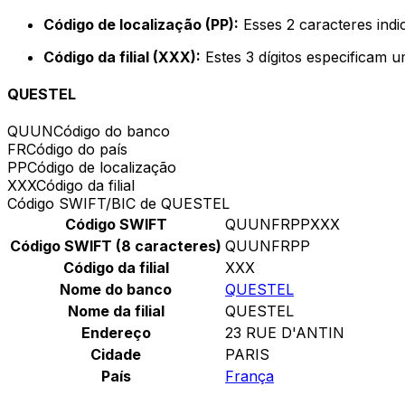
Código de localização (PP):
Esses 2 caracteres indi
Código da filial (XXX):
Estes 3 dígitos especificam u
QUESTEL
QUUN
Código do banco
FR
Código do país
PP
Código de localização
XXX
Código da filial
Código SWIFT/BIC de QUESTEL
Código SWIFT
QUUNFRPPXXX
Código SWIFT (8 caracteres)
QUUNFRPP
Código da filial
XXX
Nome do banco
QUESTEL
Nome da filial
QUESTEL
Endereço
23 RUE D'ANTIN
Cidade
PARIS
País
França