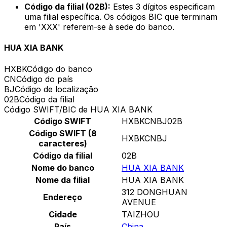
Código da filial (02B):
Estes 3 dígitos especificam
uma filial específica. Os códigos BIC que terminam
em 'XXX' referem-se à sede do banco.
HUA XIA BANK
HXBK
Código do banco
CN
Código do país
BJ
Código de localização
02B
Código da filial
Código SWIFT/BIC de HUA XIA BANK
Código SWIFT
HXBKCNBJ02B
Código SWIFT (8
HXBKCNBJ
caracteres)
Código da filial
02B
Nome do banco
HUA XIA BANK
Nome da filial
HUA XIA BANK
312 DONGHUAN
Endereço
AVENUE
Cidade
TAIZHOU
País
China