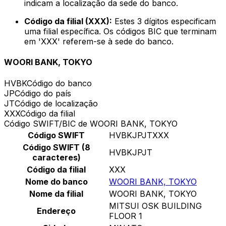
indicam a localização da sede do banco.
Código da filial (XXX):
Estes 3 dígitos especificam
uma filial específica. Os códigos BIC que terminam
em 'XXX' referem-se à sede do banco.
WOORI BANK, TOKYO
HVBK
Código do banco
JP
Código do país
JT
Código de localização
XXX
Código da filial
Código SWIFT/BIC de WOORI BANK, TOKYO
Código SWIFT
HVBKJPJTXXX
Código SWIFT (8
HVBKJPJT
caracteres)
Código da filial
XXX
Nome do banco
WOORI BANK, TOKYO
Nome da filial
WOORI BANK, TOKYO
MITSUI OSK BUILDING
Endereço
FLOOR 1