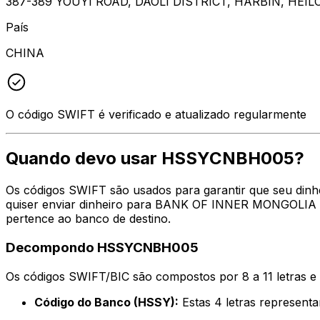
387-389 YOUYI ROAD, DAOLI DISTRICT, HARBIN, HEIL
País
CHINA
O código SWIFT é verificado e atualizado regularmente
Quando devo usar HSSYCNBH005?
Os códigos SWIFT são usados para garantir que seu din
quiser enviar dinheiro para BANK OF INNER MONGOLIA CO
pertence ao banco de destino.
Decompondo HSSYCNBH005
Os códigos SWIFT/BIC são compostos por 8 a 11 letras e
Código do Banco (HSSY):
Estas 4 letras represe