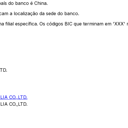
país do banco é China.
icam a localização da sede do banco.
ma filial específica. Os códigos BIC que terminam em 'XXX'
TD.
IA CO.,LTD.
IA CO.,LTD.