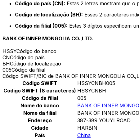
Código do país (CN):
Estas 2 letras mostram que o 
Código de localização (BH):
Esses 2 caracteres ind
Código da filial (005):
Estes 3 dígitos especificam u
BANK OF INNER MONGOLIA CO.,LTD.
HSSY
Código do banco
CN
Código do país
BH
Código de localização
005
Código da filial
Código SWIFT/BIC de BANK OF INNER MONGOLIA CO.,L
Código SWIFT
HSSYCNBH005
Código SWIFT (8 caracteres)
HSSYCNBH
Código da filial
005
Nome do banco
BANK OF INNER MONGOL
Nome da filial
BANK OF INNER MONGOL
Endereço
387-389 YOUYI ROAD
Cidade
HARBIN
País
China