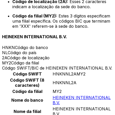
Código de localização (2A):
Esses 2 caracteres
indicam a localização da sede do banco.
Código da filial (MY2):
Estes 3 dígitos especificam
uma filial específica. Os códigos BIC que terminam
em 'XXX' referem-se à sede do banco.
HEINEKEN INTERNATIONAL B.V.
HNKN
Código do banco
NL
Código do país
2A
Código de localização
MY2
Código da filial
Código SWIFT/BIC de HEINEKEN INTERNATIONAL B.V.
Código SWIFT
HNKNNL2AMY2
Código SWIFT (8
HNKNNL2A
caracteres)
Código da filial
MY2
HEINEKEN INTERNATIONAL
Nome do banco
B.V.
HEINEKEN INTERNATIONAL
Nome da filial
B.V.