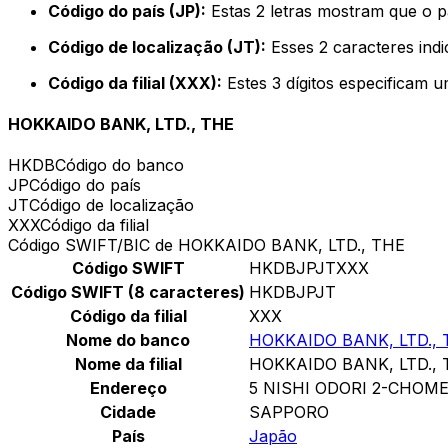
Código do país (JP):
Estas 2 letras mostram que o p
Código de localização (JT):
Esses 2 caracteres indi
Código da filial (XXX):
Estes 3 dígitos especificam u
HOKKAIDO BANK, LTD., THE
HKDB
Código do banco
JP
Código do país
JT
Código de localização
XXX
Código da filial
Código SWIFT/BIC de HOKKAIDO BANK, LTD., THE
Código SWIFT
HKDBJPJTXXX
Código SWIFT (8 caracteres)
HKDBJPJT
Código da filial
XXX
Nome do banco
HOKKAIDO BANK, LTD., 
Nome da filial
HOKKAIDO BANK, LTD., 
Endereço
5 NISHI ODORI 2-CHOM
Cidade
SAPPORO
País
Japão