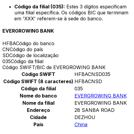
Código da filial (035):
Estes 3 dígitos especificam
uma filial específica. Os códigos BIC que terminam
em 'XXX' referem-se à sede do banco.
EVERGROWING BANK
HFBA
Código do banco
CN
Código do país
SD
Código de localização
035
Código da filial
Código SWIFT/BIC de EVERGROWING BANK
Código SWIFT
HFBACNSD035
Código SWIFT (8 caracteres)
HFBACNSD
Código da filial
035
Nome do banco
EVERGROWING BANK
Nome da filial
EVERGROWING BANK
Endereço
28 SANBA ROAD
Cidade
DEZHOU
País
China