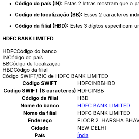
Código do país (IN):
Estas 2 letras mostram que o pa
Código de localização (BB):
Esses 2 caracteres indi
Código da filial (HBD):
Estes 3 dígitos especificam u
HDFC BANK LIMITED
HDFC
Código do banco
IN
Código do país
BB
Código de localização
HBD
Código da filial
Código SWIFT/BIC de HDFC BANK LIMITED
Código SWIFT
HDFCINBBHBD
Código SWIFT (8 caracteres)
HDFCINBB
Código da filial
HBD
Nome do banco
HDFC BANK LIMITED
Nome da filial
HDFC BANK LIMITED
Endereço
FLOOR 2, HARSHA BHA
Cidade
NEW DELHI
País
Índia