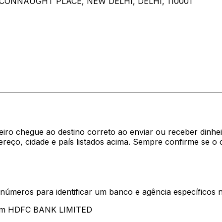
 CONNAUGHT PLACE, NEW DELHI, DELHI, 110001
heiro chegue ao destino correto ao enviar ou receber di
reço, cidade e país listados acima. Sempre confirme se 
 números para identificar um banco e agência específicos
ntam HDFC BANK LIMITED